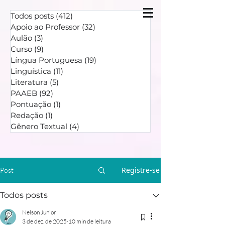
Todos posts
(412)
412 posts
Apoio ao Professor
(32)
32 posts
Aulão
(3)
3 posts
Curso
(9)
9 posts
Língua Portuguesa
(19)
19 posts
Linguística
(11)
11 posts
Literatura
(5)
5 posts
PAAEB
(92)
92 posts
Pontuação
(1)
1 post
Redação
(1)
1 post
Gênero Textual
(4)
4 posts
Registre-se
Post
Todos posts
Nelson Junior
3 de dez. de 2025
10 min de leitura