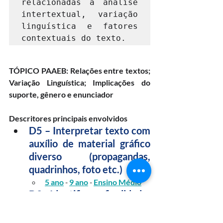
relacionadas à análise 
intertextual, variação 
linguística e fatores 
contextuais do texto.
TÓPICO PAAEB: Relações entre textos; 
Variação Linguística; Implicações do 
suporte, gênero e enunciador
Descritores principais envolvidos
D5 – Interpretar texto com 
auxílio de material gráfico 
diverso (propagandas, 
quadrinhos, foto etc.)
5 ano
 - 
9 ano
 - 
Ensino Médio
D9 - Identificar a finalidade 
de textos de diferentes 
gêneros.