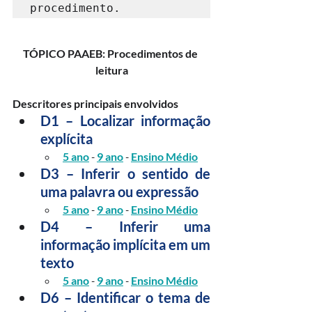
procedimento.
TÓPICO PAAEB: Procedimentos de 
leitura
Descritores principais envolvidos
D1 – Localizar informação 
explícita
5 ano
 - 
9 ano
 - 
Ensino Médio
D3 – Inferir o sentido de 
uma palavra ou expressão
5 ano
 - 
9 ano
 - 
Ensino Médio
D4 – Inferir uma 
informação implícita em um 
texto
5 ano
 - 
9 ano
 - 
Ensino Médio
D6 – Identificar o tema de 