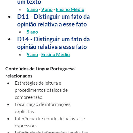
um texto
5 ano
 - 
9 ano
 - 
Ensino Médio
D11 - Distinguir um fato da 
opinião relativa a esse fato
5 ano
D14 - Distinguir um fato da 
opinião relativa a esse fato
9 ano
 - 
Ensino Médio
Conteúdos de Língua Portuguesa 
relacionados
Estratégias de leitura e 
procedimentos básicos de 
compreensão
Localização de informações 
explícitas
Inferência de sentido de palavras e 
expressões
Inferência de informações implícitas