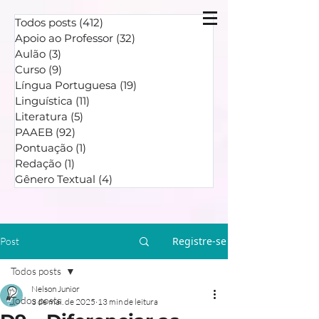
Todos posts
(412)
412 posts
Apoio ao Professor
(32)
32 posts
Aulão
(3)
3 posts
Curso
(9)
9 posts
Língua Portuguesa
(19)
19 posts
Linguística
(11)
11 posts
Literatura
(5)
5 posts
PAAEB
(92)
92 posts
Pontuação
(1)
1 post
Redação
(1)
1 post
Gênero Textual
(4)
4 posts
Registre-se
Post
Todos posts
Nelson Junior
Todos posts
3 de mai. de 2025
13 min de leitura