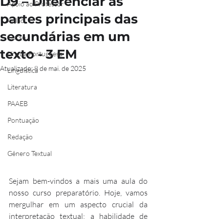
D9 – Diferenciar as
Apoio ao Professor
partes principais das
Aulão
secundárias em um
Curso
texto - 3 EM
Língua Portuguesa
Atualizado:
8 de mai. de 2025
Linguística
Literatura
PAAEB
Pontuação
Redação
Gênero Textual
Sejam bem-vindos a mais uma aula do 
nosso curso preparatório. Hoje, vamos 
mergulhar em um aspecto crucial da 
interpretação textual: a habilidade de 