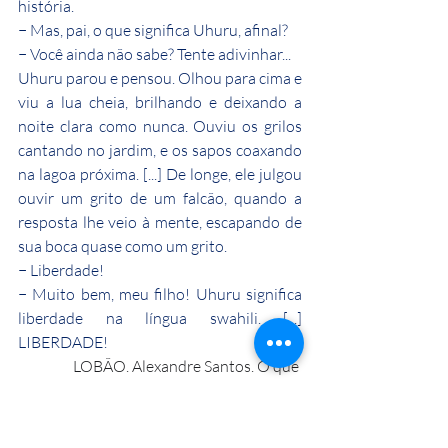
história.
− Mas, pai, o que significa Uhuru, afinal?
− Você ainda não sabe? Tente adivinhar...
Uhuru parou e pensou. Olhou para cima e 
viu a lua cheia, brilhando e deixando a 
noite clara como nunca. Ouviu os grilos 
cantando no jardim, e os sapos coaxando 
na lagoa próxima. [...] De longe, ele julgou 
ouvir um grito de um falcão, quando a 
resposta lhe veio à mente, escapando de 
sua boca quase como um grito.
− Liberdade!
− Muito bem, meu filho! Uhuru significa 
liberdade na língua swahili. [...] 
LIBERDADE!
LOBÃO. Alexandre Santos. O que 
significa Uhuru. In: Uhuru – uma história 
de liberdade.Brasília:LGE Editora, 2009. 
p. 97-8. Fragmento.