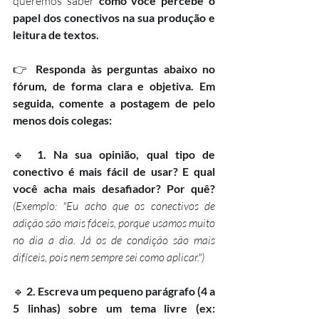
queremos saber 
como você percebe o 
papel dos conectivos na sua produção e 
leitura de textos.
👉 
Responda às perguntas abaixo no 
fórum, de forma clara e objetiva. Em 
seguida, comente a postagem de pelo 
menos dois colegas:
🔹 
1. Na sua opinião, qual tipo de 
conectivo é mais fácil de usar? E qual 
você acha mais desafiador? Por quê?
(Exemplo: "Eu acho que os conectivos de 
adição são mais fáceis, porque usamos muito 
no dia a dia. Já os de condição são mais 
difíceis, pois nem sempre sei como aplicar.")
🔹 
2. Escreva um pequeno parágrafo (4 a 
5 linhas) sobre um tema livre (ex: 