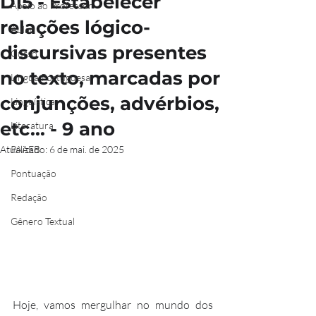
D15 - Estabelecer
Apoio ao Professor
relações lógico-
Aulão
discursivas presentes
Curso
no texto, marcadas por
Língua Portuguesa
conjunções, advérbios,
Linguística
etc... - 9 ano
Literatura
Atualizado:
PAAEB
6 de mai. de 2025
Pontuação
Redação
Gênero Textual
Hoje, vamos mergulhar no mundo dos 