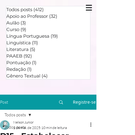
Todos posts
(412)
412 posts
Apoio ao Professor
(32)
32 posts
Aulão
(3)
3 posts
Curso
(9)
9 posts
Língua Portuguesa
(19)
19 posts
Linguística
(11)
11 posts
Literatura
(5)
5 posts
PAAEB
(92)
92 posts
Pontuação
(1)
1 post
Redação
(1)
1 post
Gênero Textual
(4)
4 posts
Registre-se
Post
Todos posts
Nelson Junior
Todos posts
2 de mai. de 2025
10 min de leitura