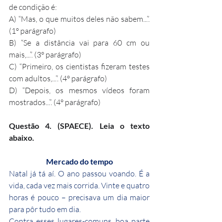
de condição é:
A) “Mas, o que muitos deles não sabem...”. 
(1° parágrafo)
B) “Se a distância vai para 60 cm ou 
mais,...”. (3° parágrafo)
C) “Primeiro, os cientistas fizeram testes 
com adultos,...”. (4° parágrafo)
D) “Depois, os mesmos vídeos foram 
mostrados...”. (4° parágrafo)
Questão 4. (SPAECE). Leia o texto 
abaixo.
Mercado do tempo
Natal já tá aí. O ano passou voando. É a 
vida, cada vez mais corrida. Vinte e quatro 
horas é pouco – precisava um dia maior 
para pôr tudo em dia.
Contra esses lugares-comuns, boa parte 