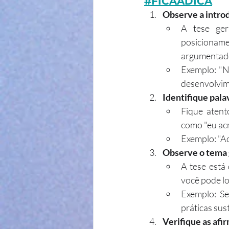
#FICAADICA
Observe a intro
A tese ger
posicioname
argumentad
Exemplo: "N
desenvolvim
Identifique pala
Fique atent
como "eu acr
Exemplo: "Ac
Observe o tema 
A tese está
você pode loc
Exemplo: Se
práticas sus
Verifique as afi