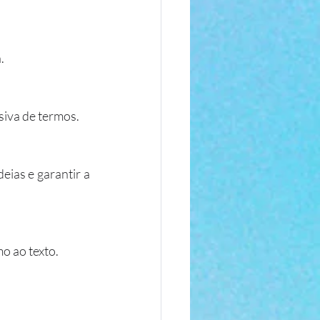
.
siva de termos.
eias e garantir a 
o ao texto.