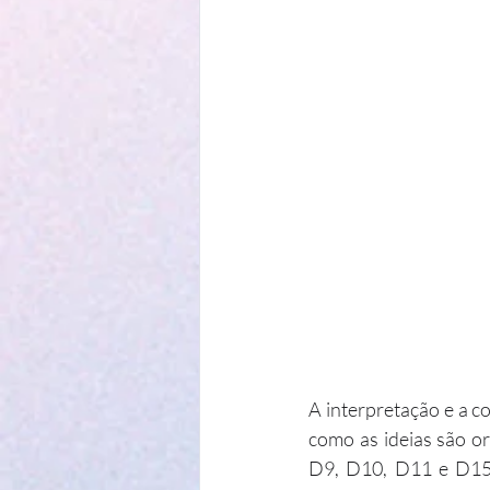
A interpretação e a c
como as ideias são or
D9, D10, D11 e D15, 