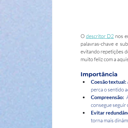
O 
descritor D2
 nos e
palavras-chave e sub
evitando repetições d
muito feliz com a aquis
Importância
Coesão textual:
perca o sentido a
Compreensão:
 
consegue seguir o
Evitar redundân
torna mais dinâm