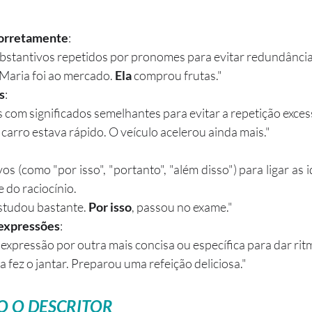
orretamente
:
bstantivos repetidos por pronomes para evitar redundância
Maria foi ao mercado. 
Ela
 comprou frutas."
s
:
 com significados semelhantes para evitar a repetição exces
carro estava rápido. O veículo acelerou ainda mais."
s (como "por isso", "portanto", "além disso") para ligar as id
 do raciocínio.
studou bastante. 
Por isso
, passou no exame."
 expressões
:
xpressão por outra mais concisa ou específica para dar ritm
a fez o jantar. Preparou uma refeição deliciosa."
 O DESCRITOR