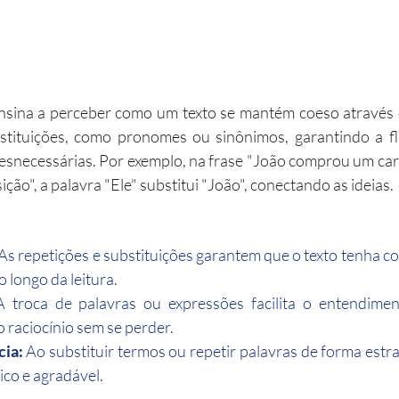
nsina a perceber como um texto se mantém coeso através d
stituições, como pronomes ou sinônimos, garantindo a flu
esnecessárias. Por exemplo, na frase "João comprou um carr
ição", a palavra "Ele" substitui "João", conectando as ideias.
 As repetições e substituições garantem que o texto tenha co
o longo da leitura.
A troca de palavras ou expressões facilita o entendimento
 raciocínio sem se perder.
cia:
 Ao substituir termos ou repetir palavras de forma estrat
ico e agradável.