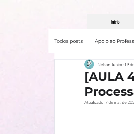
Início
Todos posts
Apoio ao Profess
Nelson Junior
19 de
Linguística
Literatura
[AULA 4
Process
Gênero Textual
Atualizado:
7 de mai. de 20