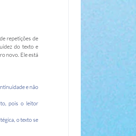
e repetições de 
idez do texto e 
o novo. Ele está 
ntinuidade e não 
, pois o leitor 
égica, o texto se 