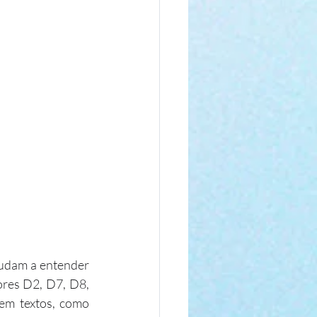
judam a entender 
ores D2, D7, D8, 
em textos, como 