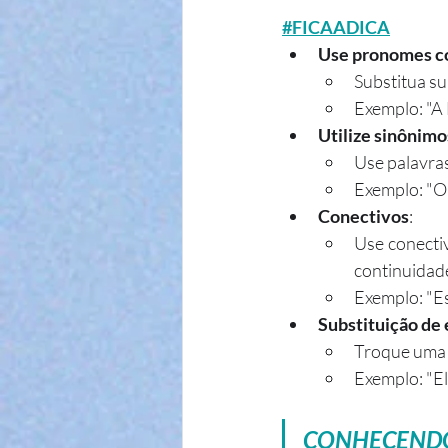
#FICAADICA
Use pronomes c
Substitua su
Exemplo: "A 
Utilize sinônimo
Use palavras
Exemplo: "O 
Conectivos
:
Use conectivo
continuidade
Exemplo: "E
Substituição de
Troque uma e
Exemplo: "El
CONHECENDO