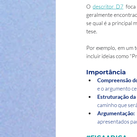
O 
descritor D7
 foca
geralmente encontrad
se qual é a principal 
tese.
Por exemplo, em um te
incluir ideias como "
Importância
Compreensão do
e o argumento cen
Estruturação da 
caminho que será
Argumentação:
apresentados par