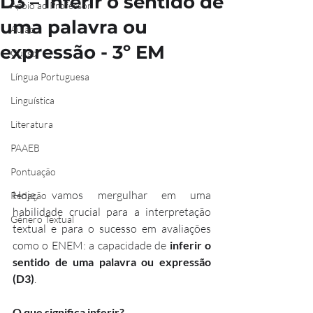
D3 – Inferir o sentido de
Apoio ao Professor
uma palavra ou
Aulão
expressão - 3º EM
Curso
Língua Portuguesa
Linguística
Literatura
PAAEB
Pontuação
Hoje, vamos mergulhar em uma 
Redação
habilidade crucial para a interpretação 
Gênero Textual
textual e para o sucesso em avaliações 
como o ENEM: a capacidade de 
inferir o 
sentido de uma palavra ou expressão 
(D3)
.
O que significa inferir?