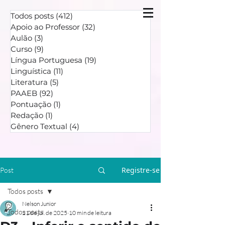
Todos posts
(412)
412 posts
Apoio ao Professor
(32)
32 posts
Aulão
(3)
3 posts
Curso
(9)
9 posts
Língua Portuguesa
(19)
19 posts
Linguística
(11)
11 posts
Literatura
(5)
5 posts
PAAEB
(92)
92 posts
Pontuação
(1)
1 post
Redação
(1)
1 post
Gênero Textual
(4)
4 posts
Registre-se
Post
Todos posts
Nelson Junior
Todos posts
21 de jul. de 2025
10 min de leitura