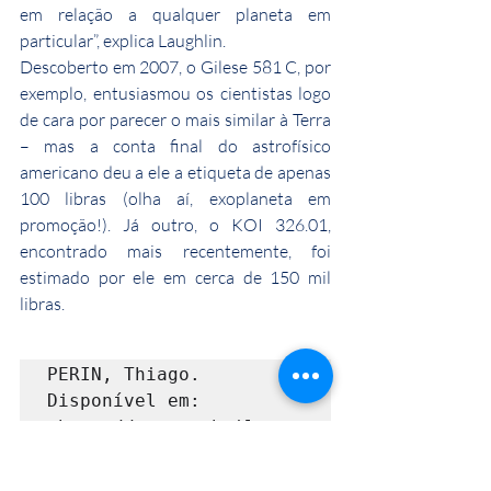
em relação a qualquer planeta em 
particular”, explica Laughlin.
Descoberto em 2007, o Gilese 581 C, por 
exemplo, entusiasmou os cientistas logo 
de cara por parecer o mais similar à Terra 
– mas a conta final do astrofísico 
americano deu a ele a etiqueta de apenas 
100 libras (olha aí, exoplaneta em 
promoção!). Já outro, o KOI 326.01, 
encontrado mais recentemente, foi 
estimado por ele em cerca de 150 mil 
libras.
PERIN, Thiago. 
Disponível em: 
<http://super.abril.com
.br/blogs/cienciamaluca
/qual-e-o-preco-da-