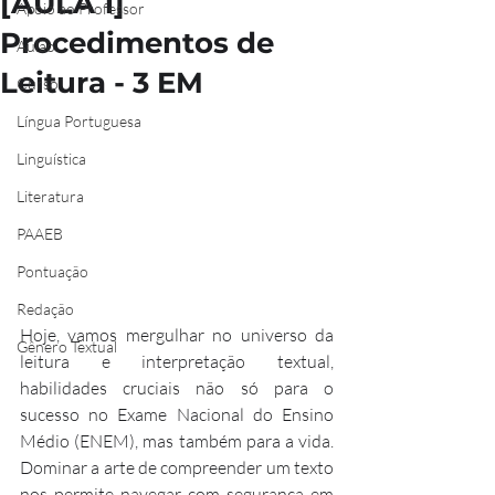
[AULA 1]
Apoio ao Professor
Procedimentos de
Aulão
Leitura - 3 EM
Curso
Língua Portuguesa
Linguística
Literatura
PAAEB
Pontuação
Redação
Hoje, vamos mergulhar no universo da 
Gênero Textual
leitura e interpretação textual, 
habilidades cruciais não só para o 
sucesso no Exame Nacional do Ensino 
Médio (ENEM), mas também para a vida. 
Dominar a arte de compreender um texto 
nos permite navegar com segurança em 