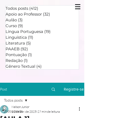
Todos posts
(412)
412 posts
Apoio ao Professor
(32)
32 posts
Aulão
(3)
3 posts
Curso
(9)
9 posts
Língua Portuguesa
(19)
19 posts
Linguística
(11)
11 posts
Literatura
(5)
5 posts
PAAEB
(92)
92 posts
Pontuação
(1)
1 post
Redação
(1)
1 post
Gênero Textual
(4)
4 posts
Registre-se
Post
Todos posts
Nelson Junior
Todos posts
20 de abr. de 2025
27 min de leitura