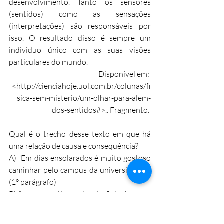
desenvolvimento. Tanto os sensores 
(sentidos) como as sensações 
(interpretações) são responsáveis por 
isso. O resultado disso é sempre um 
individuo único com as suas visões 
particulares do mundo.
Disponível em: 
<
http://cienciahoje.uol.com.br/colunas/fi
sica-sem-misterio/um-olhar-para-alem-
dos-sentidos#
>.. Fragmento. 
Qual é o trecho desse texto em que há 
uma relação de causa e consequência?
A) “Em dias ensolarados é muito gostoso 
caminhar pelo campus da universidade...”. 
(1° parágrafo)
B) “... para sentir o calor do Sol, observar 
árvores verdinhas, sentir o perfume das 
flores...”. (1° parágrafo)