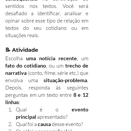
sentidos nos textos. Você será 
desafiado a identificar, analisar e 
opinar sobre esse tipo de relação em 
textos do seu cotidiano ou em 
situações reais.
📝 
Atividade
Escolha 
uma notícia recente
, um 
fato do cotidiano
, ou um 
trecho de 
narrativa
 (conto, filme, série etc.) que 
envolva uma 
situação-problema
. 
Depois, responda às seguintes 
perguntas em um texto entre 
8 e 12 
linhas
:
Qual é o 
evento 
principal
 apresentado?
Qual foi a 
causa
 desse evento?