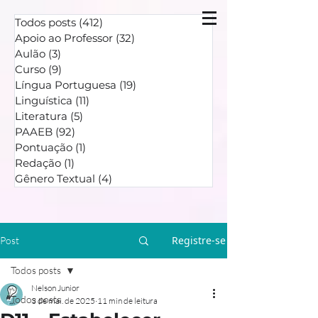
Todos posts
(412)
412 posts
Apoio ao Professor
(32)
32 posts
Aulão
(3)
3 posts
Curso
(9)
9 posts
Língua Portuguesa
(19)
19 posts
Linguística
(11)
11 posts
Literatura
(5)
5 posts
PAAEB
(92)
92 posts
Pontuação
(1)
1 post
Redação
(1)
1 post
Gênero Textual
(4)
4 posts
Registre-se
Post
Todos posts
Nelson Junior
Todos posts
3 de mai. de 2025
11 min de leitura