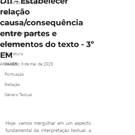
D11 – Estabelecer
Apoio ao Professor
relação
Aulão
causa/consequência
Curso
entre partes e
Língua Portuguesa
elementos do texto - 3º
Linguística
EM
Literatura
Atualizado:
PAAEB
8 de mai. de 2025
Pontuação
Redação
Gênero Textual
Hoje, vamos mergulhar em um aspecto 
fundamental da interpretação textual: a 