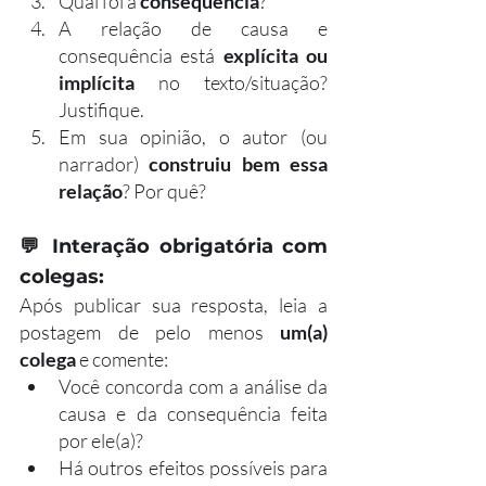
Qual foi a 
consequência
?
A relação de causa e 
consequência está 
explícita ou 
implícita
 no texto/situação? 
Justifique.
Em sua opinião, o autor (ou 
narrador) 
construiu bem essa 
relação
? Por quê?
💬 
Interação obrigatória com 
colegas:
Após publicar sua resposta, leia a 
postagem de pelo menos 
um(a) 
colega
 e comente:
Você concorda com a análise da 
causa e da consequência feita 
por ele(a)?
Há outros efeitos possíveis para 