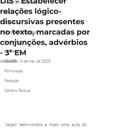
D15 – Estabelecer
Apoio ao Professor
relações lógico-
Aulão
discursivas presentes
Curso
no texto, marcadas por
Língua Portuguesa
conjunções, advérbios
Linguística
- 3º EM
Literatura
Atualizado:
PAAEB
8 de mai. de 2025
Pontuação
Redação
Gênero Textual
Sejam bem-vindos a mais uma aula do 