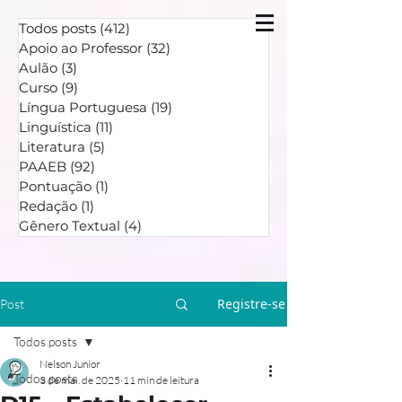
Todos posts
(412)
412 posts
Apoio ao Professor
(32)
32 posts
Aulão
(3)
3 posts
Curso
(9)
9 posts
Língua Portuguesa
(19)
19 posts
Linguística
(11)
11 posts
Literatura
(5)
5 posts
PAAEB
(92)
92 posts
Pontuação
(1)
1 post
Redação
(1)
1 post
Gênero Textual
(4)
4 posts
Registre-se
Post
Todos posts
Nelson Junior
Todos posts
3 de mai. de 2025
11 min de leitura