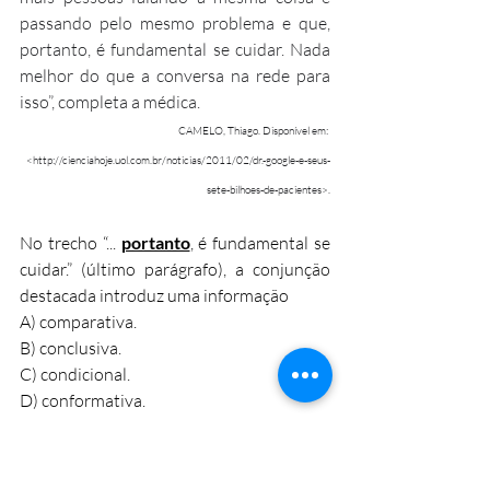
passando pelo mesmo problema e que, 
portanto, é fundamental se cuidar. Nada 
melhor do que a conversa na rede para 
isso”, completa a médica.
CAMELO, Thiago. Disponível em: 
<http://cienciahoje.uol.com.br/noticias/2011/02/dr.-google-e-seus-
sete-bilhoes-de-pacientes>.
No trecho “... 
portanto
, é fundamental se 
cuidar.” (último parágrafo), a conjunção 
destacada introduz uma informação
A) comparativa.
B) conclusiva.
C) condicional.
D) conformativa.
E) contraditória.
Questão 7. 
(PAEBES). Leia o texto 