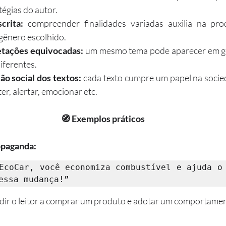
tégias do autor.
crita:
 compreender finalidades variadas auxilia na pro
gênero escolhido.
etações equivocadas:
 um mesmo tema pode aparecer em gên
iferentes.
ão social dos textos:
 cada texto cumpre um papel na socie
er, alertar, emocionar etc.
🧭 Exemplos práticos
opaganda:
EcoCar, você economiza combustível e ajuda o 
essa mudança!”
dir o leitor a comprar um produto e adotar um comportamen