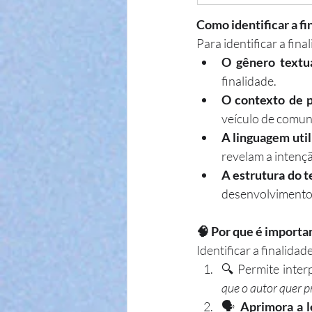
Como identificar a fi
Para identificar a fin
O gênero textua
finalidade.
O contexto de 
veículo de comuni
A linguagem util
revelam a intençã
A estrutura do t
desenvolvimento e
🧠 Por que é importa
Identificar a finalida
🔍 Permite inter
que o autor quer p
🗣️ 
Aprimora a le