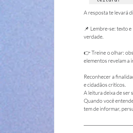
A resposta te levará di
📌 Lembre-se: texto e
verdade. 
👉 Treine o olhar: obs
elementos revelam a i
Reconhecer a finalida
e cidadãos críticos.
A leitura deixa de ser
Quando você entende o
tem de informar, pers