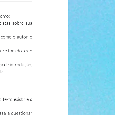
 como:
istas sobre sua 
 como o autor, o 
 e o tom do texto 
a de introdução, 
de.
o texto existir e 
o 
ssa a questionar 