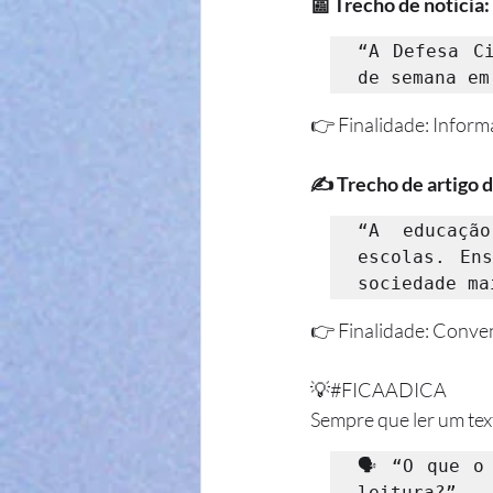
📰 Trecho de notícia:
“A Defesa Ci
de semana em
👉 Finalidade: Informa
✍️ Trecho de artigo d
“A educação
escolas. En
sociedade ma
👉 Finalidade: Conven
💡#FICAADICA 
Sempre que ler um tex
🗣️ “O que o
leitura?”