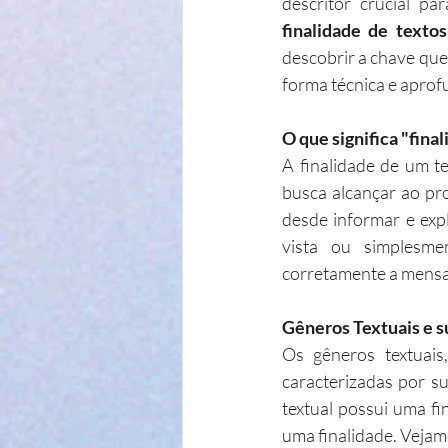
descritor crucial pa
finalidade de texto
descobrir a chave que
forma técnica e apro
O que significa "fina
A finalidade de um te
busca alcançar ao pro
desde informar e exp
vista ou simplesmen
corretamente a mensa
Gêneros Textuais e s
Os gêneros textuais
caracterizadas por su
textual possui uma f
uma finalidade. Vejam