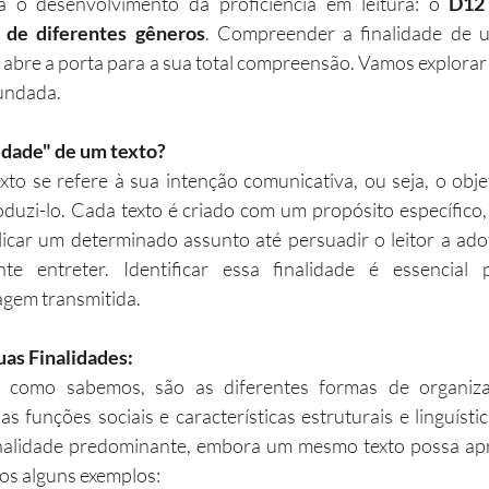
ra o desenvolvimento da proficiência em leitura: o 
D12 
s de diferentes gêneros
. Compreender a finalidade de u
 abre a porta para a sua total compreensão. Vamos explorar 
fundada.
lidade" de um texto?
xto se refere à sua intenção comunicativa, ou seja, o obje
duzi-lo. Cada texto é criado com um propósito específico,
licar um determinado assunto até persuadir o leitor a ado
te entreter. Identificar essa finalidade é essencial p
gem transmitida.
uas Finalidades:
, como sabemos, são as diferentes formas de organizaç
as funções sociais e características estruturais e linguísti
inalidade predominante, embora um mesmo texto possa apr
os alguns exemplos: