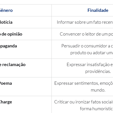
ênero
Finalidade
otícia
Informar sobre um fato recent
 de opinião
Convencer o leitor de um po
opaganda
Persuadir o consumidor a 
produto ou adotar uma
e reclamação
Expressar insatisfação e 
providências.
Poema
Expressar sentimentos, emoçõe
mundo.
Charge
Criticar ou ironizar fatos sociais
forma humorístic