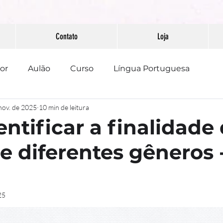
Contato
Loja
or
Aulão
Curso
Língua Portuguesa
nov. de 2025
10 min de leitura
PAAEB
Pontuação
Redação
entificar a finalidade
e diferentes gêneros -
25