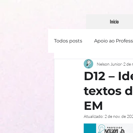
Início
Todos posts
Apoio ao Profess
Nelson Junior
2 de 
Linguística
Literatura
D12 – Id
textos d
Gênero Textual
EM
Atualizado:
2 de nov. de 20