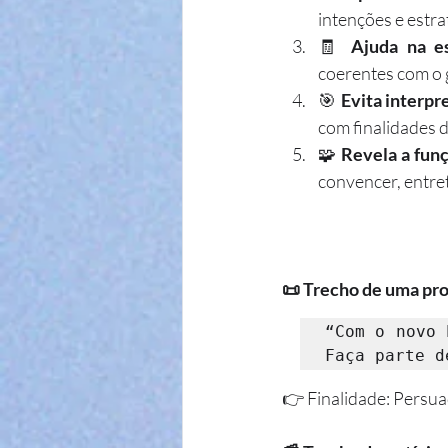
intenções e estra
🧾 
Ajuda na es
coerentes com o 
🎯 
Evita interpr
com finalidades d
🧩 
Revela a funç
convencer, entret
📜 Trecho de uma pr
“Com o novo 
Faça parte d
👉 Finalidade: Persua