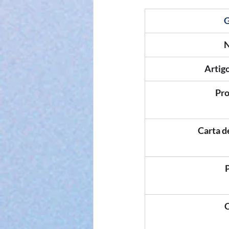
G
N
Artigo
Pr
Carta d