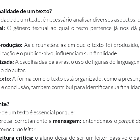
nalidade de um texto?
alidade de um texto, é necessário analisar diversos aspectos,
l:
 O gênero textual ao qual o texto pertence já nos dá p
produção:
 As circunstâncias em que o texto foi produzido,
cação e o público-alvo, influenciam sua finalidade.
izada:
 A escolha das palavras, o uso de figuras de linguagem
o do autor.
exto:
 A forma como o texto está organizado, como a presenç
 conclusão, também contribui para identificar sua finalida
nte?
de de um texto é essencial porque:
pretar corretamente a
 mensagem:
 entendemos o 
porquê
 d
rovocar no leitor
.
itura crítica:
 o aluno deixa de ser um leitor passivo e pa