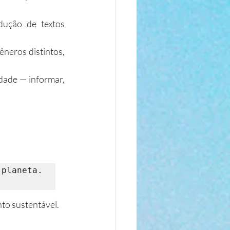
dução de textos 
eros distintos, 
dade — informar, 
planeta. 
to sustentável.