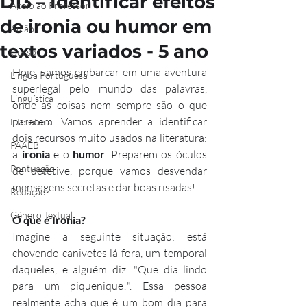
D13 – Identificar efeitos
Apoio ao Professor
de ironia ou humor em
Aulão
textos variados - 5 ano
Curso
Hoje, vamos embarcar em uma aventura 
Língua Portuguesa
superlegal pelo mundo das palavras, 
Linguística
onde as coisas nem sempre são o que 
parecem. Vamos aprender a identificar 
Literatura
dois recursos muito usados na literatura: 
PAAEB
a 
ironia
 e o 
humor
. Preparem os óculos 
Pontuação
de detetive, porque vamos desvendar 
mensagens secretas e dar boas risadas!
Redação
Gênero Textual
O que é Ironia?
Imagine a seguinte situação: está 
chovendo canivetes lá fora, um temporal 
daqueles, e alguém diz: "Que dia lindo 
para um piquenique!". Essa pessoa 
realmente acha que é um bom dia para 