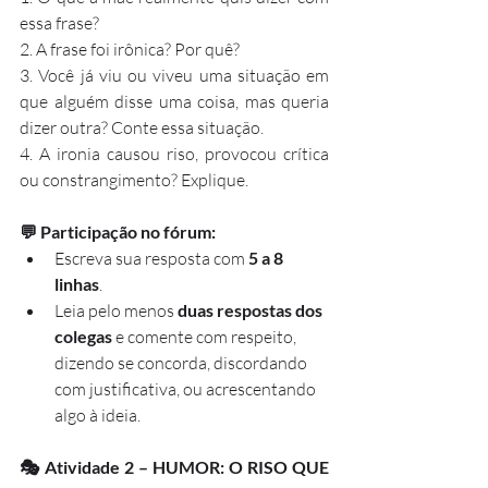
essa frase?
2. A frase foi irônica? Por quê?
3. Você já viu ou viveu uma situação em 
que alguém disse uma coisa, mas queria 
dizer outra? Conte essa situação.
4. A ironia causou riso, provocou crítica 
ou constrangimento? Explique.
💬 Participação no fórum:
Escreva sua resposta com 
5 a 8 
linhas
.
Leia pelo menos 
duas respostas dos 
colegas
 e comente com respeito, 
dizendo se concorda, discordando 
com justificativa, ou acrescentando 
algo à ideia.
🎭 Atividade 2 – HUMOR: O RISO QUE 