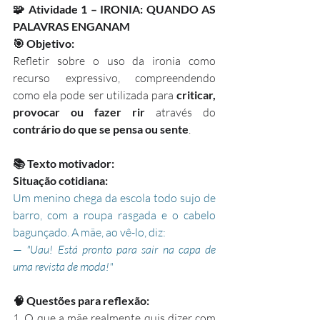
🧩 Atividade 1 – IRONIA: QUANDO AS 
PALAVRAS ENGANAM
🎯 Objetivo:
Refletir sobre o uso da ironia como 
recurso expressivo, compreendendo 
como ela pode ser utilizada para 
criticar, 
provocar ou fazer rir
 através do 
contrário do que se pensa ou sente
.
📚 Texto motivador:
Situação cotidiana:
Um menino chega da escola todo sujo de 
barro, com a roupa rasgada e o cabelo 
bagunçado. A mãe, ao vê-lo, diz:
— 
"Uau! Está pronto para sair na capa de 
uma revista de moda!"
🧠 Questões para reflexão:
1. O que a mãe realmente quis dizer com 