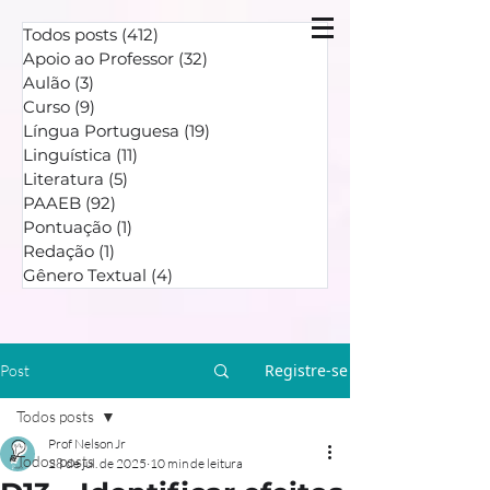
Todos posts
(412)
412 posts
Apoio ao Professor
(32)
32 posts
Aulão
(3)
3 posts
Curso
(9)
9 posts
Língua Portuguesa
(19)
19 posts
Linguística
(11)
11 posts
Literatura
(5)
5 posts
PAAEB
(92)
92 posts
Pontuação
(1)
1 post
Redação
(1)
1 post
Gênero Textual
(4)
4 posts
Registre-se
Post
Todos posts
Prof Nelson Jr
Todos posts
28 de jul. de 2025
10 min de leitura