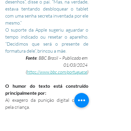
desenhos”, disse o pai. “Mas, na verdade, 
estava tentando desbloquear o tablet 
com uma senha secreta inventada por ele 
mesmo.”
O suporte da Apple sugeriu aguardar o 
tempo indicado ou resetar o aparelho. 
“Decidimos que será o presente de 
formatura dele”, brincou a mãe.
Fonte
: BBC Brasil – Publicado em 
01/03/2024 
(
https://www.bbc.com/portuguese
)
O humor do texto está construído 
principalmente por:
A) exagero da punição digital causada 
pela criança.
B) indignação dos pais em relação à 
tecnologia.
C) crítica à complexidade dos dispositivos 