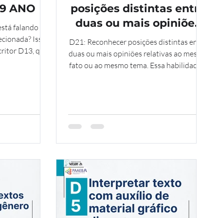
- 9 ANO
posições distintas entre
duas ou mais opiniões
stá falando e
relativas ao mesmo fato
ecionada? Isso
D21: Reconhecer posições distintas entre
critor D13, que
ou ao mesmo tema - 9
duas ou mais opiniões relativas ao mesmo
 identificar as
fato ou ao mesmo tema. Essa habilidade é
ano
 evidenciam o
fundamental para desenvolvermos um
 de um texto.
olhar crítico sobre o mundo e as
informações que recebemos.