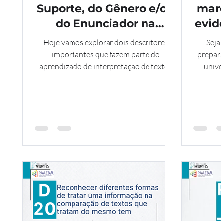
Suporte, do Gênero e/ou
marc
do Enunciador na
evid
Compreensão do Texto -
inte
Hoje vamos explorar dois descritores
Seja
9 ano
importantes que fazem parte do
prepar
aprendizado de interpretação de textos
unive
no Ensino Fundamental II. Esses
c
descritores são fundamentais para que
interpre
vocês desenvolvam habilidades de leitura
Descr
e compreensão, não só dentro da sala de
linguís
aula, mas também no dia a dia. Vamos
compreender o que significa cada um e
como aplicá-los de forma prática.