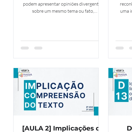
ou ao mesmo tema - 3º
podem apresentar opiniões divergentes
recon
sobre um mesmo tema ou fato,
EM
uma i
desenvolvendo a capacidade de ler
mais 
criticamente, comparar argumentos e
signifi
identificar pontos de vista.
text
mesm
[AULA 2] Implicações do
D