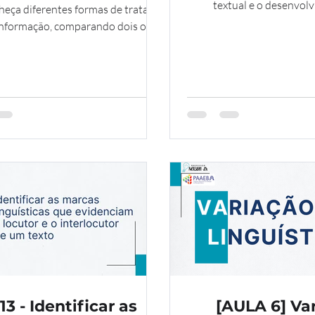
textual e o desenvol
heça diferentes formas de tratar
pensamento crítico: D20
nformação, comparando dois ou
abordam a análise de in
textos sobre o mesmo tema. Isso
com focos distintos. Co
ca identificar como e por que cada
diferença é fundamental 
o apresenta enfoques distintos,
nas avaliações e para 
o tratando do mesmo assunto.
cidadãos críticos e i
13 - Identificar as
[AULA 6] Va