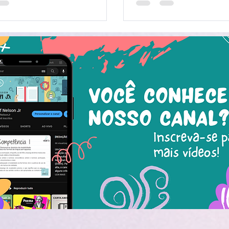
 do descritor D10, que nos ajuda a
ificar as marcas linguísticas que
iam o locutor e o interlocutor de
o". O que é Locutor e Interlocutor?
r é quem fala ou escreve o texto.
Interlocutor é quem e