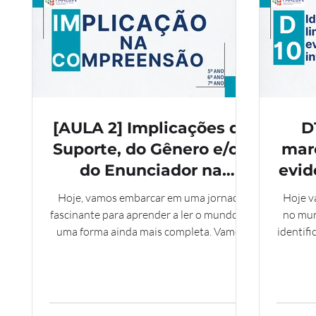
[AULA 2] Implicações do
D
Suporte, do Gênero e/ou
marc
do Enunciador na
evid
Compreensão do Texto -
inte
Hoje, vamos embarcar em uma jornada
Hoje v
5 ano
fascinante para aprender a ler o mundo de
no mun
uma forma ainda mais completa. Vamos
identif
descobrir como as imagens e as palavras
a 
se juntam para nos contar histórias e
habi
passar mensagens, e como identificar o
ente
objetivo principal de diferentes tipos de
intenç