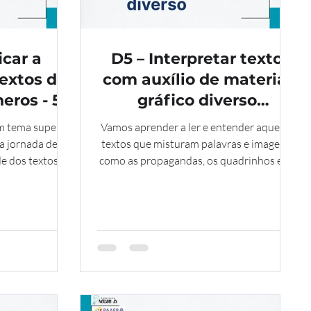
icar a
D5 – Interpretar texto
textos de
com auxílio de material
eros - 5
gráfico diverso
(propagandas,
m tema super
Vamos aprender a ler e entender aqueles
quadrinhos, foto etc.) - 5
a jornada de
textos que misturam palavras e imagens,
e dos textos.
como as propagandas, os quadrinhos e as
ano
ifica? Vamos
fotos que vemos por aí. Essa habilidade é
os!
muito importante e se chama D5 –
Interpretar texto com auxílio de material
gráfico diverso.