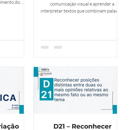
vimento do
comunicação visual e aprender a
 e D21. Ambas
interpretar textos que combinam palavras
formações, mas
e imagens, uma habilidade essencial
mpreender essa
representada pelo Descritor D5. Em
para o sucesso
nosso dia a dia, somos bombardeados por
a formação de
mensagens que utilizam recursos gráficos
nformados.
diversos, e saber interpretá-los é crucial
para a compreensão completa da
informação.
riação
D21 – Reconhecer