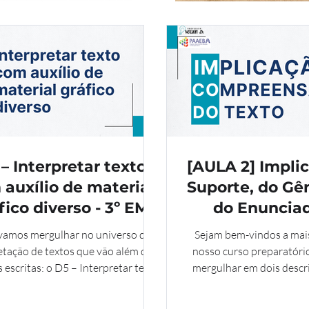
– Interpretar texto
[AULA 2] Impli
auxílio de material
Suporte, do Gê
fico diverso - 3º EM
do Enunciad
Compreensão d
 vamos mergulhar no universo da
Sejam bem-vindos a mai
3º EM
etação de textos que vão além das
nosso curso preparatóri
 escritas: o D5 – Interpretar texto
mergulhar em dois descri
xílio de material gráfico diverso.
para a interpretação t
(Interpretar texto com aux