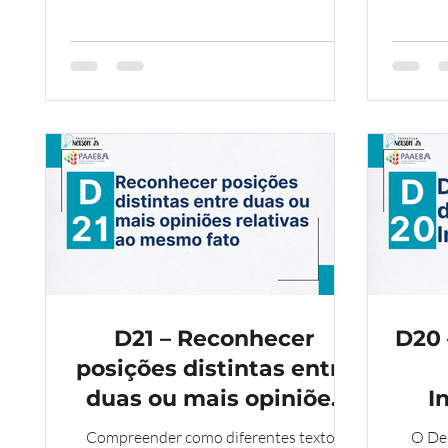
D21 – Reconhecer
D20 
posições distintas entre
duas ou mais opiniões
I
relativas ao mesmo fato
Compreender como diferentes textos
O Des