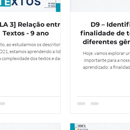
LA 3] Relação entre
D9 – Identif
Textos - 9 ano
finalidade de 
diferentes gên
to, ao estudarmos os descritores
ano
D21, estamos aprendendo a lidar
Hoje, vamos explorar u
 complexidade dos textos e das
importante para a noss
iões que encontramos no nosso
aprendizado: a finalidad
ano. Reconhecer as diferenças no
Sabem o que isso sign
nto da informação e nas opiniões
descobrir junt
na leitores mais atentos, críticos e
parados para compreender as
las perspectivas que o mundo nos
oferece.