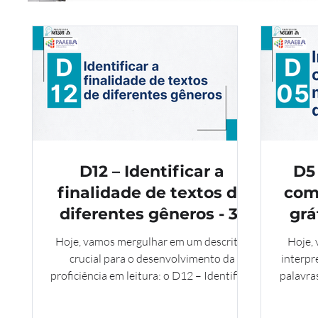
D12 – Identificar a
D5 
finalidade de textos de
com 
diferentes gêneros - 3º
grá
EM
Hoje, vamos mergulhar em um descritor
Hoje,
crucial para o desenvolvimento da
interpr
proficiência em leitura: o D12 – Identificar
palavras
a finalidade de textos de diferentes
com au
gêneros.