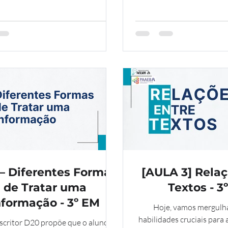
gráfico diverso) e o D12 
finalidade de textos d
gêneros). Preparem-se par
habilidades de leitura 
Quando lemos um texto
entender o que está escri
perceber como, onde e po
produzido.Esses 
– Diferentes Formas
[AULA 3] Relaç
de Tratar uma
Textos - 3
nformação - 3º EM
Hoje, vamos mergulh
habilidades cruciais para 
critor D20 propõe que o aluno