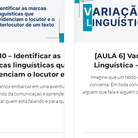
10 – Identificar as
[AULA 6] Va
as linguísticas que
Linguística 
enciam o locutor e o
Imagine que um texto
rlocutor de um texto
conversa. Em toda con
amos embarcar em uma aventura
- 5 ano
alguém que fala e alguém 
do da comunicação e aprender a
No mundo dos textos, ta
icar quem está falando e para quem
mensagem é direcionada. Essa
lidade é muito importante para
ndermos melhor os textos e as
ões de quem os escreve. Estamos