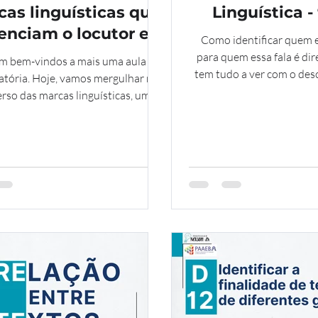
as linguísticas que
Linguística 
enciam o locutor e o
Como identificar quem e
rlocutor de um texto
para quem essa fala é dir
m bem-vindos a mais uma aula
- 9 ano
tem tudo a ver com o des
atória. Hoje, vamos mergulhar no
avalia nossa habilidade de
rso das marcas linguísticas, um
marcas linguísticas que
onceito fundamental para a
locutor e o interlocutor
tação de textos. Nosso foco será o
itor D13: Identificar as marcas
ticas que evidenciam o locutor e o
interlocutor de um texto.