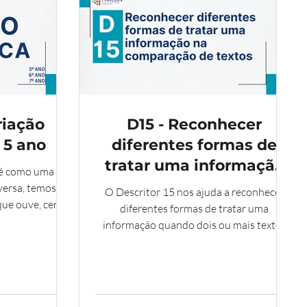
riação
D15 - Reconhecer
- 5 ano
diferentes formas de
tratar uma informação
 é como uma
na comparação de
versa, temos
O Descritor 15 nos ajuda a reconhecer
que ouve, certo?
textos - 5 ano
diferentes formas de tratar uma
mbém é assim!
informação quando dois ou mais textos
falam do mesmo assunto.Isso quer dizer
que podemos ler vários textos sobre o
mesmo tema, mas cada um deles mostra o
assunto de um jeito diferente,