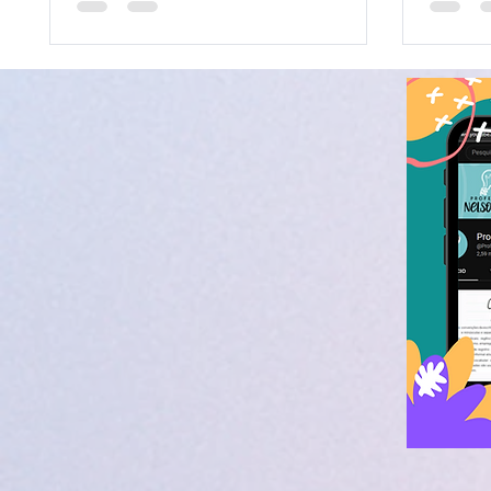
textos.
falando
"Ident
evidenc
um text
Locuto