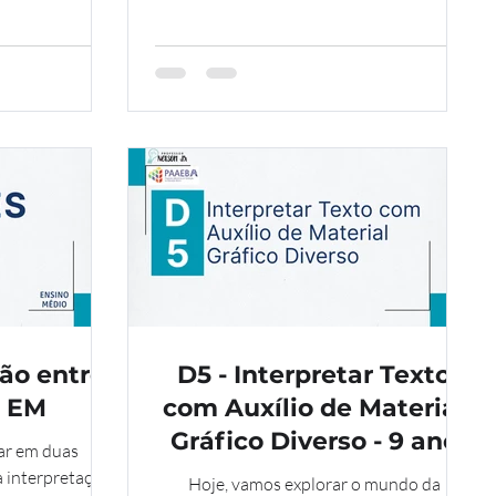
D13, é fundamental para a interpretação
(Identificar a
textual e, consequentemente, para o
e diferentes
sucesso nas avaliações.
a expandir suas
e compreensão!
, não basta
to — precisamos
r quem ele foi
três e
ão entre
D5 - Interpretar Texto
º EM
com Auxílio de Material
Gráfico Diverso - 9 ano
ar em duas
a interpretação
Hoje, vamos explorar o mundo da