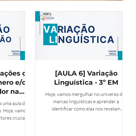
cações do
[AULA 6] Variação
nero e/ou
Linguística - 3º EM
or na
Hoje, vamos mergulhar no universo das
o Texto -
marcas linguísticas e aprender a
s uma aula do
identificar como elas nos revelam
o. Hoje, vamos
informações cruciais sobre o locutor e o
tores cruciais
interlocutor de um texto. Dominar essa
extual: o D5
habilidade, contemplada no descritor
ílio de material