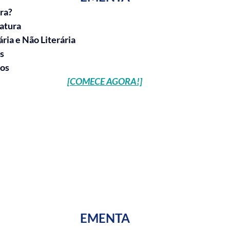
ura?
ratura
ria e Não Literária
s
ios
[COMECE AGORA!]
EMENTA