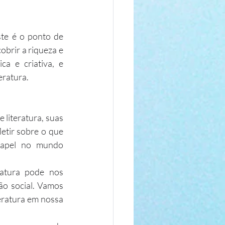
te é o ponto de 
brir a riqueza e 
ca e criativa, e 
eratura.
 literatura, suas 
etir sobre o que 
papel no mundo 
atura pode nos 
ão social. Vamos 
eratura em nossa 