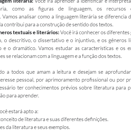
gem literária:
 Você irá aprender a identificar e interpreta
rária, como as figuras de linguagem, os recursos es
e. Vamos analisar como a linguagem literária se diferencia 
ela contribui para a construção de sentido dos textos.
neros textuais e literários:
 Você irá conhecer os diferentes 
 o descritivo, o dissertativo e o injuntivo, e os gêneros li
ivo e o dramático. Vamos estudar as características e os 
es se relacionam com a linguagem e a função dos textos.
ado a todos que amam a leitura e desejam se aprofundar
interesse pessoal, por aprimoramento profissional ou por p
essário ter conhecimentos prévios sobre literatura para pa
ção para aprender.
você estará apto a:
ceito de literatura e suas diferentes definições.
es da literatura e seus exemplos.