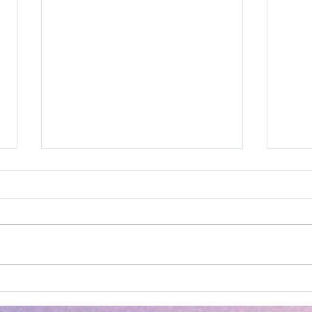
Módulo 2: Literatura
WOR
Medieval, Classicismo e
Ens