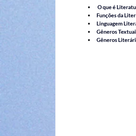
 O que é Literat
Funções da Lite
Linguagem Literá
Gêneros Textuai
Gêneros Literár