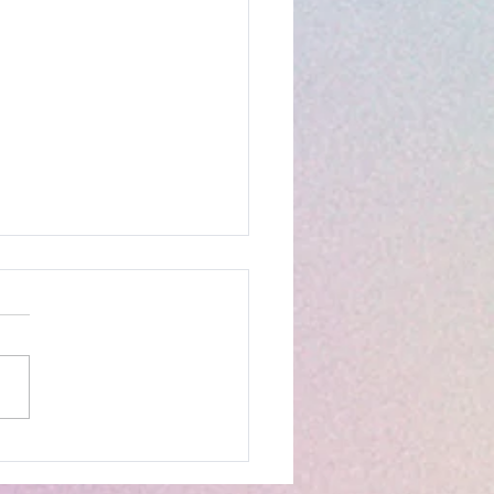
KSHOP - Prática de
ino Língua