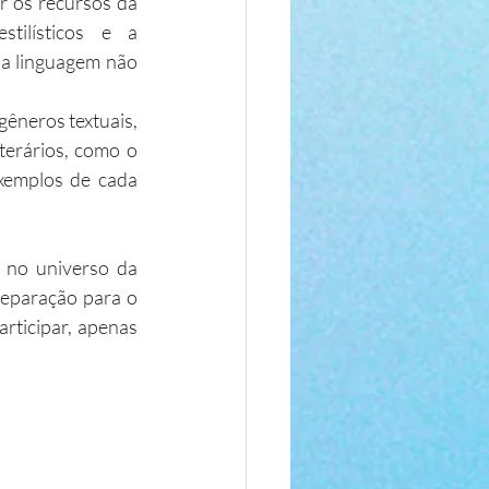
r os recursos da 
tilísticos e a 
da linguagem não 
gêneros textuais, 
terários, como o 
exemplos de cada 
 no universo da 
reparação para o 
rticipar, apenas 