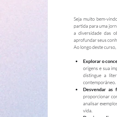
Seja muito bem-vindo
partida para uma jorn
a diversidade das obr
aprofundar seus conhe
Ao longo deste curso,
Explorar o conce
origens e sua imp
distingue a li
contemporâneo.
Desvendar as f
proporcionar con
analisar exemplos
vida.