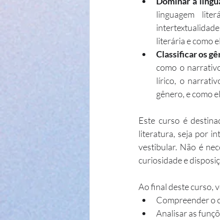
Dominar a lingua
linguagem lite
intertextualidad
literária e como 
Classificar os gê
como o narrativo,
lírico, o narrat
gênero, e como el
Este curso é destin
literatura, seja por 
vestibular. Não é nec
curiosidade e disposi
Ao final deste curso, 
Compreender o con
Analisar as funçõ