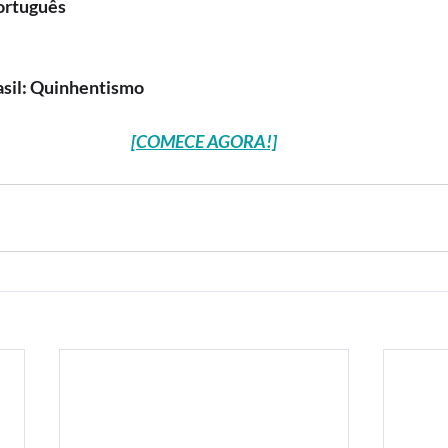
ortuguês
asil: Quinhentismo
[COMECE AGORA!]