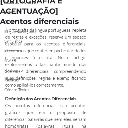
[ORTOGRAFIA E
Apoio ao Professor
ACENTUAÇÃO]
Aulão
Acentos diferenciais
Curso
A ortografia da língua portuguesa, repleta 
Língua Portuguesa
de regras e exceções, reserva um espaço 
Linguística
especial para os acentos diferenciais, 
elementos que conferem particularidades 
Literatura
e nuances à escrita. Neste artigo, 
PAAEB
exploraremos o fascinante mundo dos 
Pontuação
acentos diferenciais, compreendendo 
suas definições, regras e exemplificando 
Redação
como aplicá-los corretamente.
Gênero Textual
Definição dos Acentos Diferenciais
Os acentos diferenciais são acentos 
gráficos que têm o propósito de 
diferenciar palavras que, sem eles, seriam 
homógrafas (palavras iguais na 