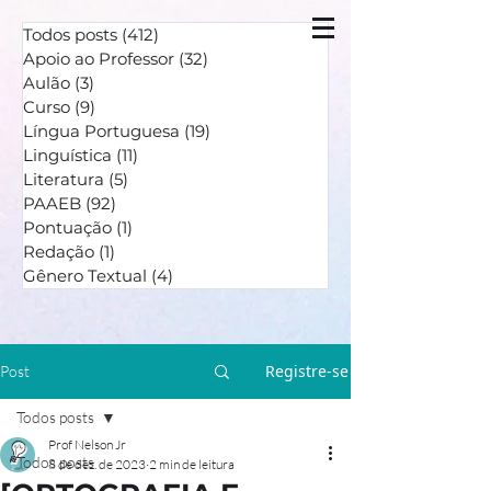
Todos posts
(412)
412 posts
Apoio ao Professor
(32)
32 posts
Aulão
(3)
3 posts
Curso
(9)
9 posts
Língua Portuguesa
(19)
19 posts
Linguística
(11)
11 posts
Literatura
(5)
5 posts
PAAEB
(92)
92 posts
Pontuação
(1)
1 post
Redação
(1)
1 post
Gênero Textual
(4)
4 posts
Registre-se
Post
Todos posts
Prof Nelson Jr
Todos posts
8 de dez. de 2023
2 min de leitura