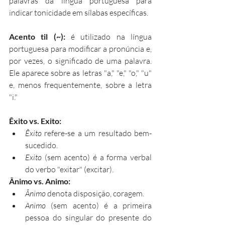
palavras da língua portuguesa para 
indicar tonicidade em sílabas específicas. 
Acento til (~):
 é utilizado na língua 
portuguesa para modificar a pronúncia e, 
por vezes, o significado de uma palavra. 
Ele aparece sobre as letras "a," "e," "o," "u" 
e, menos frequentemente, sobre a letra 
"i."
Êxito vs. Exito:
Êxito
 refere-se a um resultado bem-
sucedido.
Exito
 (sem acento) é a forma verbal 
do verbo "exitar" (excitar).
Ânimo vs. Animo:
Ânimo
 denota disposição, coragem.
Animo
 (sem acento) é a primeira 
pessoa do singular do presente do 