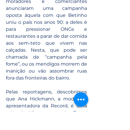
moradores e comerciantes 
anunciaram uma campanha 
oposta àquela com que Betinho 
uniu o país nos anos 90: a deles é 
para pressionar ONGs e 
restaurantes a parar de dar comida 
aos sem-teto que vivem nas 
calçadas. Nesta, que pode ser 
chamada de “campanha pela 
fome”, ou os mendigos morrem de 
inanição ou vão assombrar ruas 
fora das fronteiras do bairro.
Pelas reportagens, descobrimos 
que Ana Hickmann, a modelo e 
apresentadora da Record, é uma 
coisa, decidiu ser uma coisa. E que 
os bons cidadãos de Santa Cecília 
consideram os mendigos não uma 