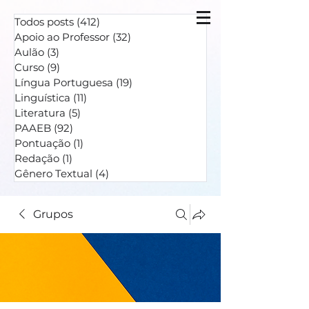
Todos posts
(412)
412 posts
Apoio ao Professor
(32)
32 posts
Aulão
(3)
3 posts
Curso
(9)
9 posts
Língua Portuguesa
(19)
19 posts
Linguística
(11)
11 posts
Literatura
(5)
5 posts
PAAEB
(92)
92 posts
Pontuação
(1)
1 post
Redação
(1)
1 post
Gênero Textual
(4)
4 posts
Grupos