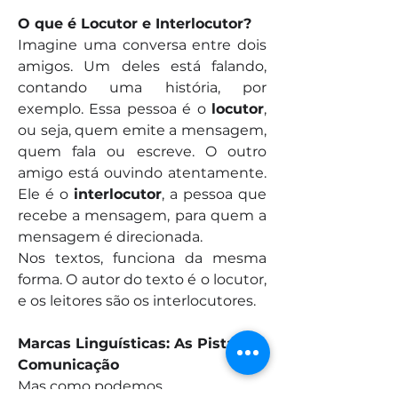
O que é Locutor e Interlocutor?
Imagine uma conversa entre dois 
amigos. Um deles está falando, 
contando uma história, por 
exemplo. Essa pessoa é o 
locutor
, 
ou seja, quem emite a mensagem, 
quem fala ou escreve. O outro 
amigo está ouvindo atentamente. 
Ele é o 
interlocutor
, a pessoa que 
recebe a mensagem, para quem a 
mensagem é direcionada.
Nos textos, funciona da mesma 
Informações
forma. O autor do texto é o locutor, 
Avaliação de leitura e
e os leitores são os interlocutores.
interpretação de textos, com foco
na
...
Marcas Linguísticas: As Pistas da 
Leia Mais
Comunicação
Mas como podemos…