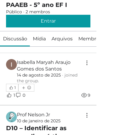
PAAEB - 5º ano EF I
Público
·
2 membros
Entrar
Discussão
Mídia
Arquivos
Membros
Isabella Maryah Araujo
Gomes dos Santos
14 de agosto de 2025
·
joined
the group.
1
1
0
9
Prof Nelson Jr
10 de janeiro de 2025
D10 – Identificar as