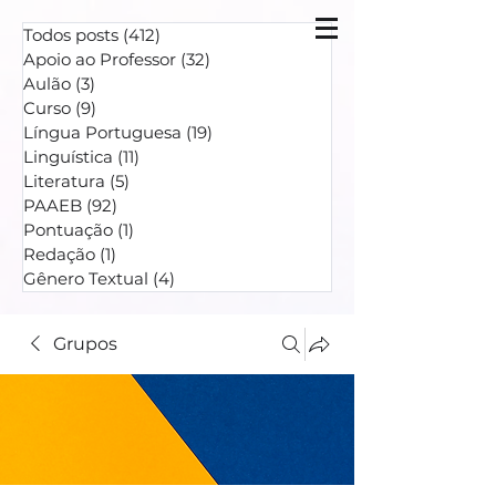
Todos posts
(412)
412 posts
Apoio ao Professor
(32)
32 posts
Aulão
(3)
3 posts
Curso
(9)
9 posts
Língua Portuguesa
(19)
19 posts
Linguística
(11)
11 posts
Literatura
(5)
5 posts
PAAEB
(92)
92 posts
Pontuação
(1)
1 post
Redação
(1)
1 post
Gênero Textual
(4)
4 posts
Grupos