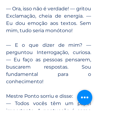
— Ora, isso não é verdade! — gritou 
Exclamação, cheia de energia. — 
Eu dou emoção aos textos. Sem 
mim, tudo seria monótono!
— E o que dizer de mim? — 
perguntou Interrogação, curiosa. 
— Eu faço as pessoas pensarem, 
buscarem respostas. Sou 
fundamental para o 
conhecimento!
Mestre Ponto sorriu e disse:
— Todos vocês têm um papel 
importante. A pontuação é como 
uma orquestra. Cada sinal tem sua 
função, e juntos vocês criam 
harmonia nos textos.