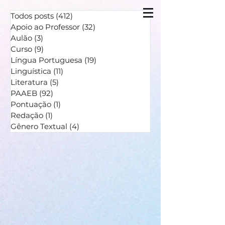
Todos posts
(412)
412 posts
Apoio ao Professor
(32)
32 posts
Aulão
(3)
3 posts
Curso
(9)
9 posts
Língua Portuguesa
(19)
19 posts
Linguística
(11)
11 posts
Literatura
(5)
5 posts
PAAEB
(92)
92 posts
Pontuação
(1)
1 post
Redação
(1)
1 post
Gênero Textual
(4)
4 posts