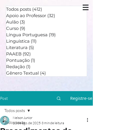
Todos posts
(412)
412 posts
Apoio ao Professor
(32)
32 posts
Aulão
(3)
3 posts
Curso
(9)
9 posts
Língua Portuguesa
(19)
19 posts
Linguística
(11)
11 posts
Literatura
(5)
5 posts
PAAEB
(92)
92 posts
Pontuação
(1)
1 post
Redação
(1)
1 post
Gênero Textual
(4)
4 posts
Registre-se
Post
Todos posts
Nelson Junior
Todos posts
20 de ago. de 2025
3 min de leitura