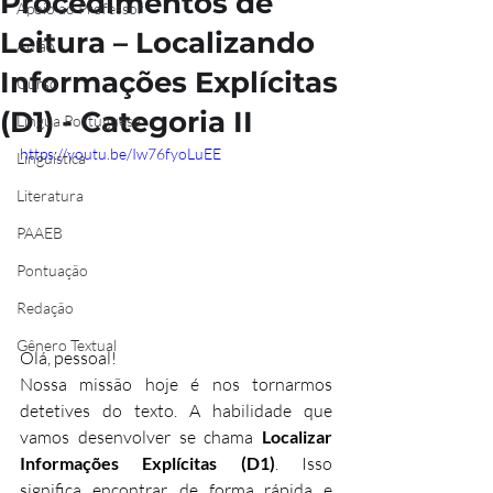
Procedimentos de
Apoio ao Professor
Leitura – Localizando
Aulão
Informações Explícitas
Curso
(D1) - Categoria II
Língua Portuguesa
https://youtu.be/Iw76fyoLuEE
Linguística
Literatura
PAAEB
Pontuação
Redação
Gênero Textual
Olá, pessoal!
Nossa missão hoje é nos tornarmos 
detetives do texto. A habilidade que 
vamos desenvolver se chama 
Localizar 
Informações Explícitas (D1)
. Isso 
significa encontrar, de forma rápida e 