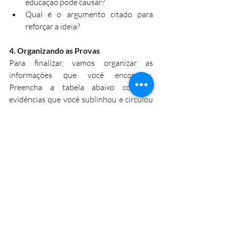
educação pode causar?
Qual é o argumento citado para 
reforçar a ideia?
4. Organizando as Provas
Para finalizar, vamos organizar as 
informações que você encontrou. 
Preencha a tabela abaixo com as 
evidências que você sublinhou e circulou 
no texto.
Ideia do autor
: O ponto central que 
o autor defende.
Evidências no texto
: Frases ou 
dados que sustentam a ideia.
Termos importantes
: As palavras 
técnicas sublinhadas.
PAAEB