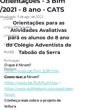
Orientações - 3 Bim
Apoio ao Professor
/2021 - 8 ano - CATS
Aulão
Atualizado:
5 de ago. de 2021
Curso
Orientações para as 
Língua Portuguesa
Atividades Avaliativas 
Linguística
para os alunos do 8 ano 
Literatura
do Colégio Adventista de 
Taboão da Serra
PAAEB
Pontuação
O que é fórum?
Redação
https://youtu.be/FwV_ESRM-hg.
Como usar o fórum?
Gênero Textual
https://youtu.be/8VAjFLvhMoo
  /   
https://www.profnelsonjr.com/post/new-
forum.
Conheça mais sobre o projeto de 
leitura
. 