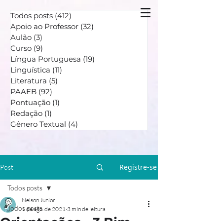
Todos posts
(412)
412 posts
Apoio ao Professor
(32)
32 posts
Aulão
(3)
3 posts
Curso
(9)
9 posts
Língua Portuguesa
(19)
19 posts
Linguística
(11)
11 posts
Literatura
(5)
5 posts
PAAEB
(92)
92 posts
Pontuação
(1)
1 post
Redação
(1)
1 post
Gênero Textual
(4)
4 posts
Registre-se
Post
Todos posts
Nelson Junior
Todos posts
1 de ago. de 2021
3 min de leitura