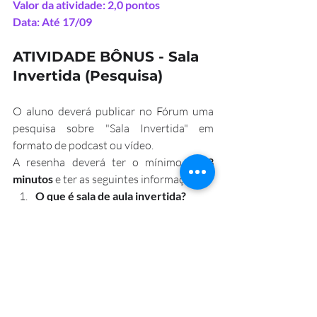
Valor da atividade: 2,0 pontos
Data: Até 17/09
ATIVIDADE BÔNUS - Sala 
Invertida (Pesquisa)
O aluno deverá publicar no Fórum uma 
pesquisa sobre "Sala Invertida" em 
formato de podcast ou vídeo.  
A resenha deverá ter o mínimo de 
3 
minutos 
e ter as seguintes informações:
O que é sala de aula invertida?
Como esse método funciona?
Quais as vantagens da sala de aula 
invertida?
Link do 8A. 
https://www.profnelsonjr.com/forum/3-
bim-2021-8-ano/bonus-sala-invertida-
8a.