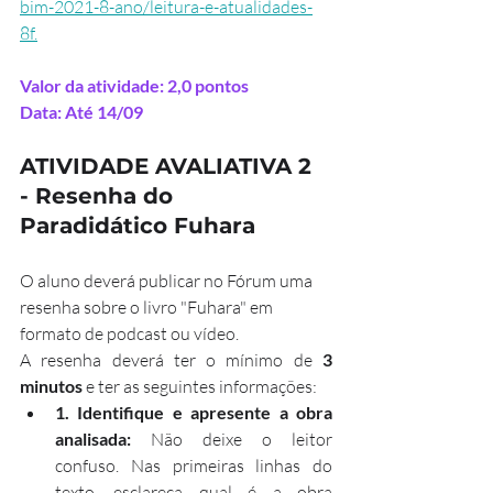
bim-2021-8-ano/leitura-e-atualidades-
8f.
Valor da atividade: 2,0 pontos
Data: Até 14/09
ATIVIDADE AVALIATIVA 2 
- Resenha do 
Paradidático 
Fuhara
O aluno deverá publicar no Fórum uma 
resenha sobre o livro "Fuhara" em 
formato de podcast ou vídeo.  
A resenha deverá ter o mínimo de 
3 
minutos 
e ter as seguintes informações:
1. Identifique e apresente a obra 
analisada: 
Não deixe o leitor 
confuso. Nas primeiras linhas do 
texto, esclareça qual é a obra 