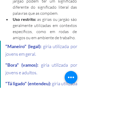
jargão podem ter um significado 
diferente do significado literal das 
palavras que as compõem.
Uso restrito:
 as gírias ou jargão são 
geralmente utilizadas em contextos 
específicos, como em rodas de 
amigos ou em ambiente de trabalho.
"Maneiro" (legal):
 gíria utilizada por 
jovens em geral.
"Bora" (vamos):
 gíria utilizada por 
jovens e adultos.
"Tá ligado" (entendeu):
 gíria utilizada 
por jovens e adultos.
"Aqui é nóis" (aqui somos nós):
 gíria 
utilizada por jovens e adultos.