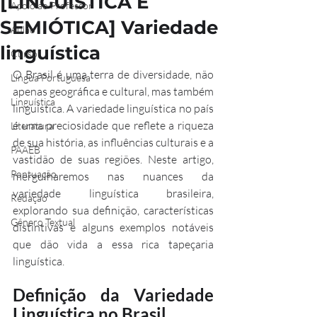
[LINGUÍSTICA E
Apoio ao Professor
SEMIÓTICA] Variedade
Aulão
linguística
Curso
O Brasil é uma terra de diversidade, não 
Língua Portuguesa
apenas geográfica e cultural, mas também 
Linguística
linguística. A variedade linguística no país 
é uma preciosidade que reflete a riqueza 
Literatura
de sua história, as influências culturais e a 
PAAEB
vastidão de suas regiões. Neste artigo, 
Pontuação
mergulharemos nas nuances da 
variedade linguística brasileira, 
Redação
explorando sua definição, características 
Gênero Textual
distintivas e alguns exemplos notáveis 
que dão vida a essa rica tapeçaria 
linguística.
Definição da Variedade 
Linguística no Brasil