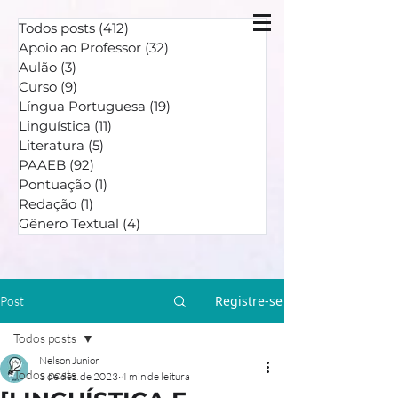
Todos posts
(412)
412 posts
Apoio ao Professor
(32)
32 posts
Aulão
(3)
3 posts
Curso
(9)
9 posts
Língua Portuguesa
(19)
19 posts
Linguística
(11)
11 posts
Literatura
(5)
5 posts
PAAEB
(92)
92 posts
Pontuação
(1)
1 post
Redação
(1)
1 post
Gênero Textual
(4)
4 posts
Registre-se
Post
Todos posts
Nelson Junior
Todos posts
3 de dez. de 2023
4 min de leitura