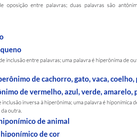
de oposição entre palavras; duas palavras são antôni
o
io
 pequeno
 de inclusão entre palavras; uma palavra é hiperônima de out
 hiperônimo de cachorro, gato, vaca, coelho, 
perônimo de vermelho, azul, verde, amarelo, p
e inclusão inversa à hiperônima; uma palavra é hiponímica d
 da outra.
 é hiponímico de animal
 é hiponímico de cor