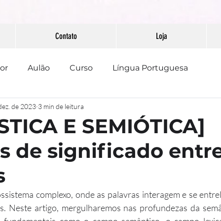
Contato
Loja
or
Aulão
Curso
Língua Portuguesa
dez. de 2023
3 min de leitura
PAAEB
Pontuação
Redação
STICA E SEMIÓTICA]
s de significado entre
s
ssistema complexo, onde as palavras interagem e se entre
as. Neste artigo, mergulharemos nas profundezas da semânt