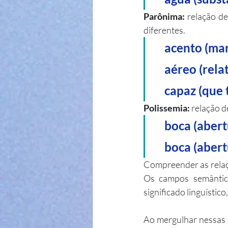
Parônima: 
relação de
diferentes.
    acento (
    aéreo (re
    capaz (
Polissemia:
 relação 
    boca (ab
    boca (ab
Compreender as relaçõ
Os campos semântico
significado linguístic
Ao mergulhar nessas i