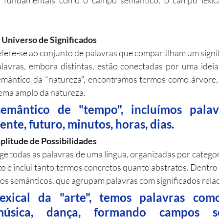
s fundamentais como o campo semântico, o campo lexical
Universo de Significados
fere-se ao conjunto de palavras que compartilham um signi
lavras, embora distintas, estão conectadas por uma ideia
ântico da "natureza", encontramos termos como árvore, rio
tema amplo da natureza.
mântico de "tempo", incluímos palav
ente, futuro, minutos, horas, dias.
litude de Possibilidades
ge todas as palavras de uma língua, organizadas por categori
sto e inclui tanto termos concretos quanto abstratos. Dentro 
s semânticos, que agrupam palavras com significados rela
xical da "arte", temos palavras como 
 música, dança, formando campos se