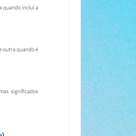
 quando inclui a 
e outra quando é 
as significados 
o)