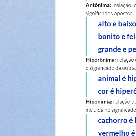
Antônima:
 relação 
significados opostos.
    alto e baix
    bonito e fe
    grande e
Hiperônima:
 relação
o significado da outra.
    animal é
    cor é hi
Hiponímia:
 relação d
incluída no significado
    cachorro
    vermelho