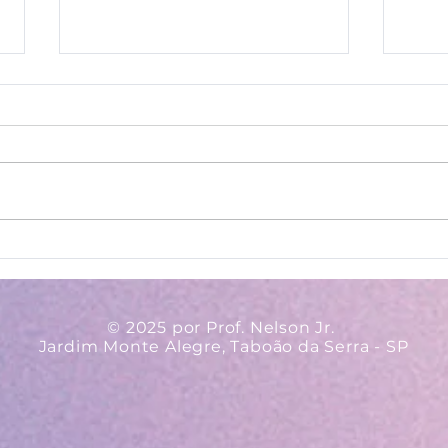
Ava
Regulamento - II
Concurso Nacional
Adventista do PAAEB
© 2025 por Prof. Nelson Jr.
Jardim Monte Alegre, Taboão da Serra - SP