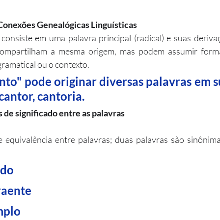
 Conexões Genealógicas Linguísticas
 consiste em uma palavra principal (radical) e suas deriva
 compartilham a mesma origem, mas podem assumir formas
ramatical ou o contexto.
nto" pode originar diversas palavras em su
cantor, cantoria.
 de significado entre as palavras
e equivalência entre palavras; duas palavras são sinônim
ado
atraente
amplo