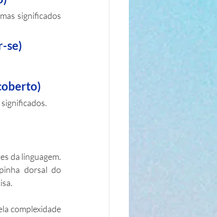
as significados 
r-se)
ncoberto)
significados.
es da linguagem. 
inha dorsal do 
isa.
ela complexidade 