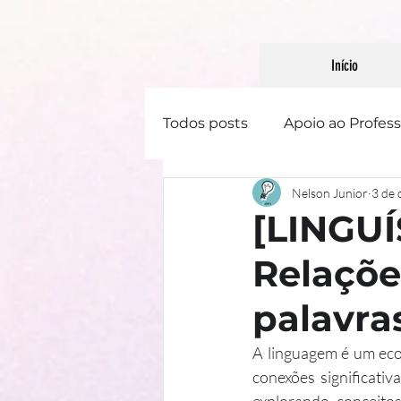
Início
Todos posts
Apoio ao Profess
Nelson Junior
3 de 
Linguística
Literatura
[LINGUÍ
Relaçõe
Gênero Textual
palavra
A linguagem é um eco
conexões significativ