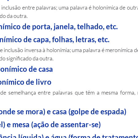
 inclusão entre palavras; uma palavra é holonímica de outra
ado da outra.
lonímico de porta, janela, telhado, etc.
olonímico de capa, folhas, letras, etc.
de inclusão inversa à holonímia; uma palavra é meronímica d
 do significado da outra.
meronímico de casa
eronímico de livro
 de semelhança entre palavras que têm a mesma forma, m
gar onde se mora) e casa (golpe de espada)
vel) e mesa (ação de assentar-se)
bstância líquida) e água (forma de tratament