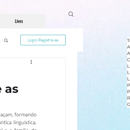
Lives
Login/Registre-se
T
A
A
C
L
L
L
 as
P
R
G
laçam, formando 
ica linguística, 