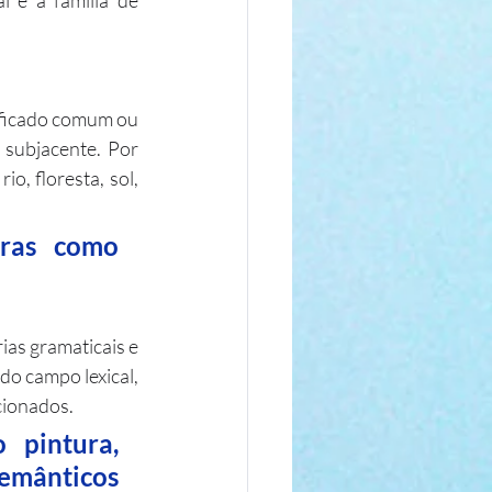
 e a família de 
ficado comum ou 
 subjacente. Por 
, floresta, sol, 
ras como 
as gramaticais e 
do campo lexical, 
cionados.
pintura, 
mânticos 