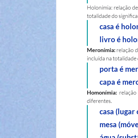
Holonímia: relação de
totalidade do signific
    casa é ho
    livro é h
Meronímia:
 relação 
incluída na totalidade
    porta é 
    capa é m
Homonímia: 
relação
diferentes.
    casa (lu
    mesa (mó
    água (su