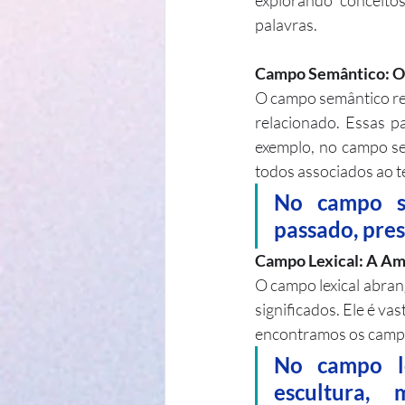
explorando conceito
palavras.
Campo Semântico: O 
O campo semântico re
relacionado. Essas pa
exemplo, no campo sem
todos associados ao 
No campo se
passado, pres
Campo Lexical: A Amp
O campo lexical abran
significados. Ele é va
encontramos os campo
No campo le
escultura,