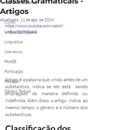
Classes Gramaticais -
Apoio ao Professor
Artigos
Aulão
Atualizado:
11 de ago. de 2024
Curso
https://www.youtube.com/watch?
Língua Portuguesa
v=RsqQQ2KGck0
Linguística
Literatura
PAAEB
Pontuação
Artigo  é a palavra que, vindo antes de um 
Redação
substantivo, indica se ele está  sendo 
Gênero Textual
empregado de maneira definida ou 
indefinida. Além disso, o artigo  indica, ao 
mesmo tempo, o gênero e o número dos 
substantivos.
Classificação dos 