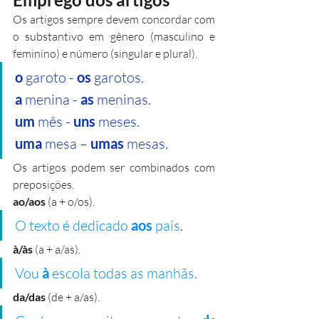
Os artigos sempre devem concordar com 
o substantivo em gênero (masculino e 
feminino) e número (singular e plural). 
o 
garoto -
 os
 garotos.
a
 menina -
 as
 meninas.
um
 mês - 
uns
 meses.
uma
 mesa – 
umas
 mesas.
Os artigos podem ser combinados com 
preposições.
ao/aos 
(a + o/os). 
O texto é dedicado 
aos 
pais
.
à/às
 (a + a/as). 
Vou
 à
 escola todas as manhãs.
da/das
 (de + a/as). 