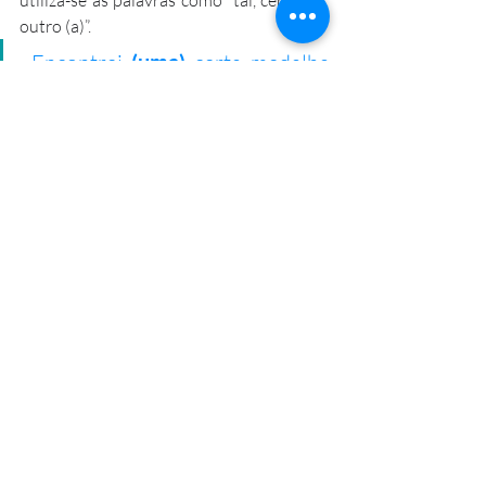
utiliza-se as palavras como “tal, certo (a), 
outro (a)”.
Encontrei 
(uma) 
certa medalha 
na cômoda.
 Natália não encontrou
 (um)
outro casaco.
 O artigo indefinido é usado como 
recurso expressivo para reforçar 
enunciados exclamativos. 
Foi
 um
 presente te encontrar!
 A festa estava 
uma
 delícia!
Início - 
Módulo 1
                                      ​Exercícios de 
fixação