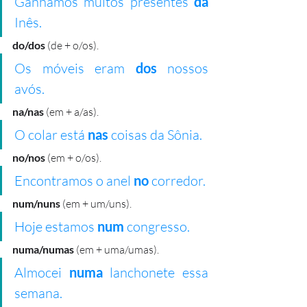
Ganhamos muitos presentes
 da
Inês.
do/dos 
(de + o/os). 
Os móveis eram
 dos
 nossos 
avós.
na/nas 
(em + a/as). 
O colar está
 nas 
coisas da Sônia.
no/nos
 (em + o/os). 
Encontramos o anel 
no 
corredor.
num/nuns
 (em + um/uns). 
Hoje estamos 
num
 congresso.
numa/numas
 (em + uma/umas). 
Almocei 
numa
 lanchonete essa 
semana.