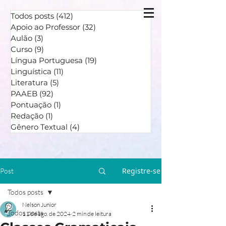
Todos posts
(412)
412 posts
Apoio ao Professor
(32)
32 posts
Aulão
(3)
3 posts
Curso
(9)
9 posts
Língua Portuguesa
(19)
19 posts
Linguística
(11)
11 posts
Literatura
(5)
5 posts
PAAEB
(92)
92 posts
Pontuação
(1)
1 post
Redação
(1)
1 post
Gênero Textual
(4)
4 posts
Registre-se
Post
Todos posts
Nelson Junior
Todos posts
11 de ago. de 2024
2 min de leitura