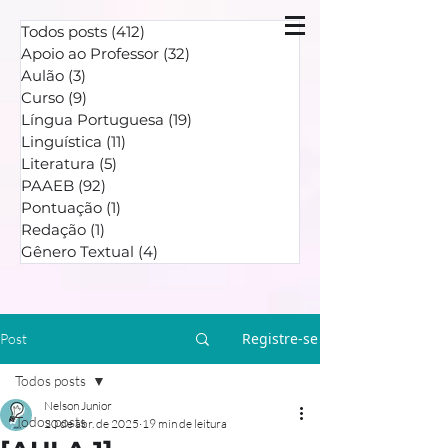
Todos posts
(412)
412 posts
Apoio ao Professor
(32)
32 posts
Aulão
(3)
3 posts
Curso
(9)
9 posts
Língua Portuguesa
(19)
19 posts
Linguística
(11)
11 posts
Literatura
(5)
5 posts
PAAEB
(92)
92 posts
Pontuação
(1)
1 post
Redação
(1)
1 post
Gênero Textual
(4)
4 posts
Registre-se
Post
Todos posts
Nelson Junior
Todos posts
20 de abr. de 2025
19 min de leitura