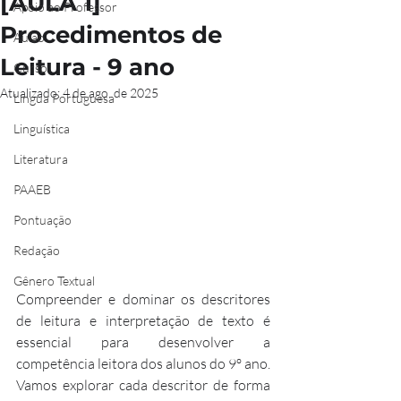
[AULA 1]
Apoio ao Professor
Procedimentos de
Aulão
Leitura - 9 ano
Curso
Atualizado:
4 de ago. de 2025
Língua Portuguesa
Linguística
Literatura
PAAEB
Pontuação
Redação
Gênero Textual
Compreender e dominar os descritores 
de leitura e interpretação de texto é 
essencial para desenvolver a 
competência leitora dos alunos do 9º ano. 
Vamos explorar cada descritor de forma 