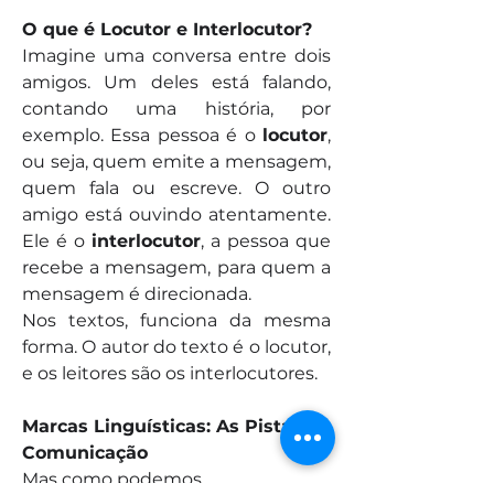
O que é Locutor e Interlocutor?
Imagine uma conversa entre dois 
amigos. Um deles está falando, 
contando uma história, por 
exemplo. Essa pessoa é o 
locutor
, 
ou seja, quem emite a mensagem, 
quem fala ou escreve. O outro 
amigo está ouvindo atentamente. 
Ele é o 
interlocutor
, a pessoa que 
recebe a mensagem, para quem a 
mensagem é direcionada.
Nos textos, funciona da mesma 
Informações
forma. O autor do texto é o locutor, 
Avaliação de leitura e
e os leitores são os interlocutores.
interpretação de textos, com foco
na
...
Marcas Linguísticas: As Pistas da 
Leia Mais
Comunicação
Mas como podemos…