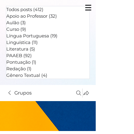
Todos posts
(412)
412 posts
Apoio ao Professor
(32)
32 posts
Aulão
(3)
3 posts
Curso
(9)
9 posts
Língua Portuguesa
(19)
19 posts
Linguística
(11)
11 posts
Literatura
(5)
5 posts
PAAEB
(92)
92 posts
Pontuação
(1)
1 post
Redação
(1)
1 post
Gênero Textual
(4)
4 posts
Grupos