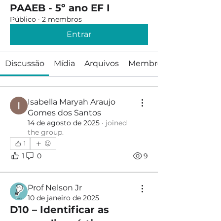
PAAEB - 5º ano EF I
Público
·
2 membros
Entrar
Discussão
Mídia
Arquivos
Membros
Isabella Maryah Araujo
Gomes dos Santos
14 de agosto de 2025
·
joined
the group.
1
1
0
9
Prof Nelson Jr
10 de janeiro de 2025
D10 – Identificar as