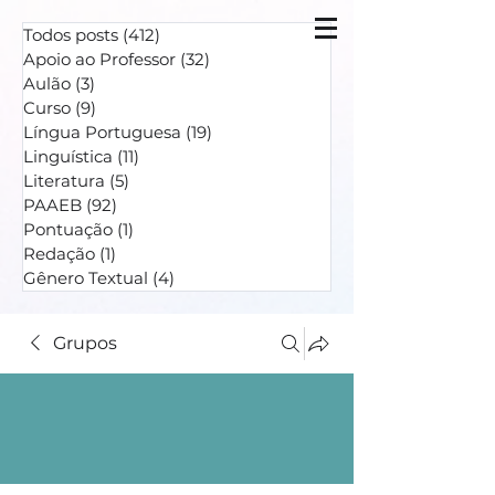
Todos posts
(412)
412 posts
Apoio ao Professor
(32)
32 posts
Aulão
(3)
3 posts
Curso
(9)
9 posts
Língua Portuguesa
(19)
19 posts
Linguística
(11)
11 posts
Literatura
(5)
5 posts
PAAEB
(92)
92 posts
Pontuação
(1)
1 post
Redação
(1)
1 post
Gênero Textual
(4)
4 posts
Grupos