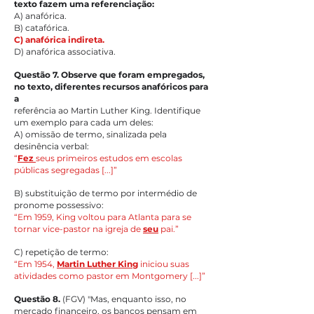
texto fazem uma referenciação:
A) anafórica.
B) catafórica.
C) anafórica indireta.
D) anafórica associativa.
Questão 7. Observe que foram empregados, 
no texto, diferentes recursos anafóricos para 
a
referência ao Martin Luther King. Identifique 
um exemplo para cada um deles:
A) omissão de termo, sinalizada pela 
desinência verbal:
“
Fez 
seus primeiros estudos em escolas 
públicas segregadas [...]”
B) substituição de termo por intermédio de 
pronome possessivo:
“Em 1959, King voltou para Atlanta para se 
tornar vice-pastor na igreja de 
seu
pai.”
C) repetição de termo:
“Em 1954, 
Martin Luther King
 iniciou suas 
atividades como pastor em Montgomery [...]”
Questão 8. 
(FGV) "Mas, enquanto isso, no 
mercado financeiro, os bancos pensam em 