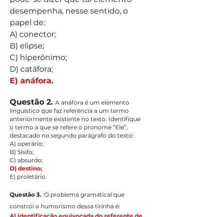
desempenha, nesse sentido, o 
papel de:
A) conector;
B) elipse;
C) hiperônimo;
D) catáfora;
E) anáfora.
Questão 2. 
A anáfora é um elemento 
linguístico que faz referência a um termo 
anteriormente existente no texto. Identifique 
o termo a que se refere o pronome “Ele”, 
destacado no segundo parágrafo do texto:
A) operário;
B) Sísifo;
C) absurdo;
D) destino;
E) proletário.
Questão 3.  
O problema gramatical que 
constrói o humorismo dessa tirinha é:
A) identificação equivocada do referente de 