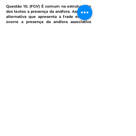
Questão 10. (FGV) É comum na estruturação 
dos textos a presença da anáfora. Assinale a 
alternativa que apresenta a frade em que 
ocorre a presença da anáfora associativa 
aquela que é realizada por meio de uma 
associação a um referente mencionado 
numa expressão anterior.
A) Ao longe, via-se uma igreja. A entrada 
estava iluminada e 
os vitrais
 brilhavam.
B) Os estudantes chegaram na hora marcada 
para o passeio. Poucos 
alunos
, porém, haviam 
chegado bem
antes
C) O Brasil teve um pequeno crescimento do 
PIB. 
Nosso país 
deve mudar os rumos da 
política econômica.
D) As palmeiras estavam murchas sob o 
aguaceiro, assim, como todas 
as árvores 
do 
Jardim Botânico.
E) Todos os formandos estavam felizes e a
felicidade 
iria durar durante toda a solenidade 
de formatura.
1
1
0
908