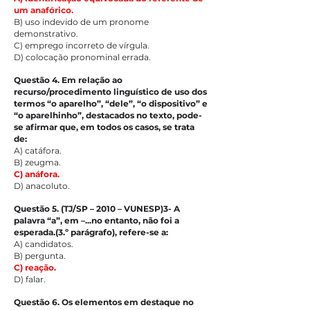
um anafórico.
B) uso indevido de um pronome 
demonstrativo.
C) emprego incorreto de vírgula.
D) colocação pronominal errada.
Questão 4. Em relação ao 
recurso/procedimento linguístico de uso dos 
termos “o aparelho”, “dele”, “o dispositivo” e 
“o aparelhinho”, destacados no texto, pode-
se afirmar que, em todos os casos, se trata 
de:
A) catáfora.
B) zeugma.
C) anáfora.
D) anacoluto.
Questão 5. (TJ/SP – 2010 – VUNESP)3- A 
palavra “a”, em –...no entanto, não foi a 
esperada.(3.º parágrafo), refere-se a:
A) candidatos.
B) pergunta.
C) reação.
D) falar.
Questão 6. Os elementos em destaque no 