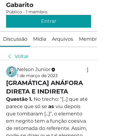
Gabarito
Público
·
1 membro
Entrar
Discussão
Mídia
Arquivos
Membros
Voltar
Nelson Junior
1 de março de 2023
[GRAMÁTICA] ANÁFORA
DIRETA E INDIRETA
Questão 1. 
No trecho: “[...] que até 
parece que só se 
as 
viu depois 
que tombaram [...]”, o elemento 
em negrito tem a função coesiva 
de retomada do referente. Assim, 
pode-se dizer que tal elemento 