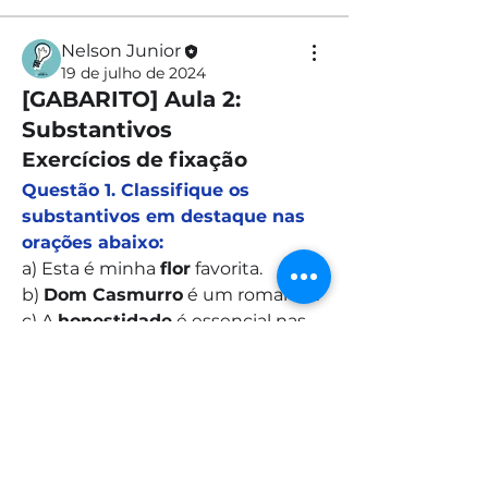
Nelson Junior
19 de julho de 2024
[GABARITO] Aula 2:
Substantivos
Exercícios de fixação
Questão 1. Classifique os 
substantivos em destaque nas 
orações abaixo:
a) Esta é minha 
flor
 favorita.
b) 
Dom Casmurro
 é um romance.
c) A 
honestidade
 é essencial nas 
Informações
relações humanas.
“A prática leva a perfeição”.
d) O 
cardume
 migrava para a 
desova.
membros
Saiba mais
Nelson Junior
Seguir
0