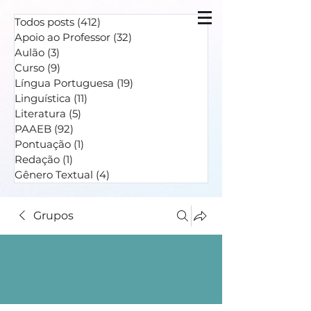
Todos posts
(412)
412 posts
Apoio ao Professor
(32)
32 posts
Aulão
(3)
3 posts
Curso
(9)
9 posts
Língua Portuguesa
(19)
19 posts
Linguística
(11)
11 posts
Literatura
(5)
5 posts
PAAEB
(92)
92 posts
Pontuação
(1)
1 post
Redação
(1)
1 post
Gênero Textual
(4)
4 posts
Grupos