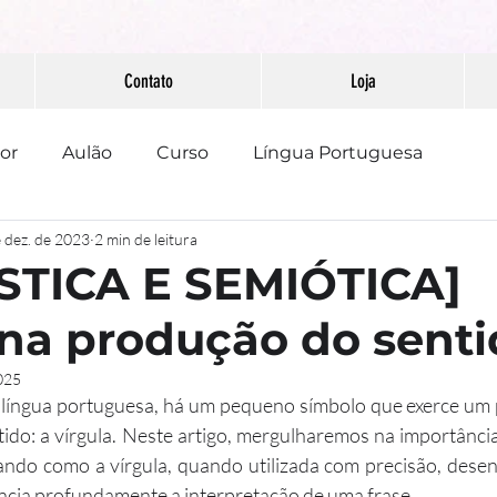
Contato
Loja
or
Aulão
Curso
Língua Portuguesa
 dez. de 2023
2 min de leitura
PAAEB
Pontuação
Redação
STICA E SEMIÓTICA]
 na produção do sent
025
 língua portuguesa, há um pequeno símbolo que exerce um p
ido: a vírgula. Neste artigo, mergulharemos na importânci
ando como a vírgula, quando utilizada com precisão, desen
uencia profundamente a interpretação de uma frase.