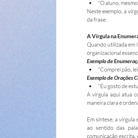
"O aluno, mesmo
Neste exemplo, a vírgu
da frase.
A Vírgula na Enumer
Quando utilizada em l
organizacional essenci
Exemplo de Enumeraç
"Comprei pão, leit
Exemplo de Orações C
"Eu gosto de est
A vírgula aqui atua c
maneira clara e orden
Em síntese, a vírgula
ao sentido das pala
comunicação escrita, 