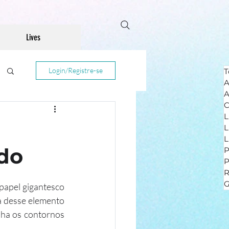
Lives
Login/Registre-se
T
A
A
C
L
L
L
ido
P
R
G
apel gigantesco 
a desse elemento 
ha os contornos 