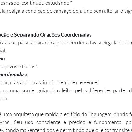
 cansado, continuou estudando."
la realça a condição de cansaço do aluno sem alterar o signi
ação e Separando Orações Coordenadas
istas ou para separar orações coordenadas, a vírgula des
al.
ão
:
e, ovos e frutas."
oordenadas:
udar, mas a procrastinação sempre me vence."
omo uma ponte, guiando o leitor pelas diferentes partes 
ada.
 é uma arquiteta que molda o edifício da linguagem, dando f
vras. Seu uso consciente e preciso é fundamental par
evitando mal-entendidos e permitindo que o leitor transite