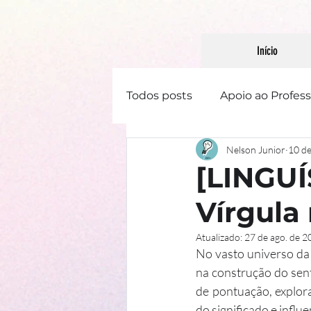
Início
Todos posts
Apoio ao Profess
Nelson Junior
10 de
Linguística
Literatura
[LINGUÍ
Vírgula
Gênero Textual
Atualizado:
27 de ago. de 2
No vasto universo da
na construção do sent
de pontuação, explor
do significado e infl