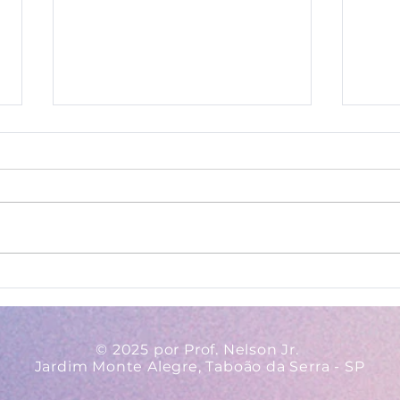
Ava
Regulamento - II
Concurso Nacional
Adventista do PAAEB
© 2025 por Prof. Nelson Jr.
Jardim Monte Alegre, Taboão da Serra - SP