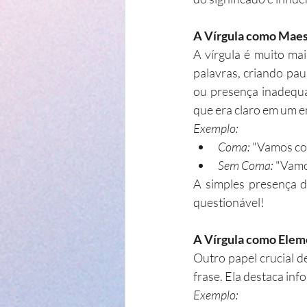
A Vírgula como Maes
A vírgula é muito ma
palavras, criando pau
ou presença inadequ
que era claro em um e
Exemplo:
Coma:
 "Vamos co
Sem Coma:
 "Vamo
A simples presença d
questionável!
A Vírgula como Elem
Outro papel crucial d
frase. Ela destaca in
Exemplo: