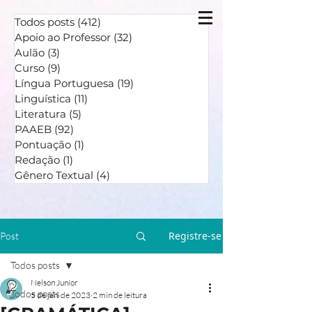
Todos posts
(412)
412 posts
Apoio ao Professor
(32)
32 posts
Aulão
(3)
3 posts
Curso
(9)
9 posts
Língua Portuguesa
(19)
19 posts
Linguística
(11)
11 posts
Literatura
(5)
5 posts
PAAEB
(92)
92 posts
Pontuação
(1)
1 post
Redação
(1)
1 post
Gênero Textual
(4)
4 posts
Registre-se
Post
Todos posts
Nelson Junior
Todos posts
5 de jan. de 2023
2 min de leitura