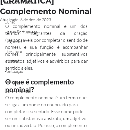
[GRAMÁTICA]
Apoio ao Professor
Complemento Nominal
Aulão
Atualizado:
8 de dez. de 2023
Curso
O complemento nominal é um dos 
Língua Portuguesa
termos integrantes da oração 
(responsáveis por completar o sentido de 
Linguística
nomes), e sua função é acompanhar 
Literatura
nomes, principalmente substantivos 
abstratos, adjetivos e advérbios para dar 
PAAEB
sentido a eles. 
Pontuação
O que é complemento 
Redação
nominal?
Gênero Textual
O complemento nominal é um termo que 
se liga a um nome no enunciado para 
completar seu sentido. Esse nome pode 
ser um substantivo abstrato, um adjetivo 
ou um advérbio. Por isso, o complemento 