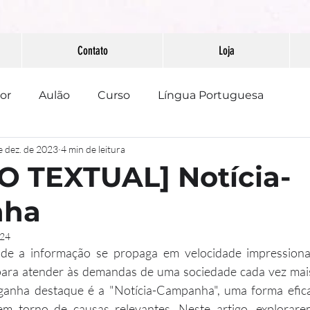
Contato
Loja
or
Aulão
Curso
Língua Portuguesa
e dez. de 2023
4 min de leitura
PAAEB
Pontuação
Redação
 TEXTUAL] Notícia-
nha
024
nde a informação se propaga em velocidade impressionan
para atender às demandas de uma sociedade cada vez mai
ganha destaque é a "Notícia-Campanha", uma forma efica
em torno de causas relevantes. Neste artigo, explorarem