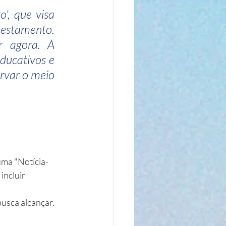
, que visa 
estamento. 
 agora. A 
ducativos e 
rvar o meio 
uma "Notícia-
ncluir 
usca alcançar.