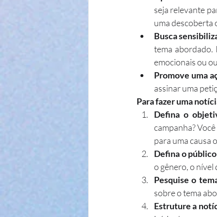
seja relevante p
uma descoberta o
Busca sensibiliza
tema abordado. I
emocionais ou ou
Promove uma aç
assinar uma peti
Para fazer uma notíc
Defina o objeti
campanha? Você q
para uma causa 
Defina o público
o gênero, o nível
Pesquise o tema
sobre o tema abor
Estruture a not