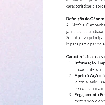
características e apr
Definição do Gênero
A Notícia-Campanha
jornalísticas tradici
Seu objetivo principa
lo para participar de 
Características da 
Informação Imp
impactante, utili
Apelo à Ação:
 D
leitor a agir. I
compartilhar a i
Engajamento Em
motivando-o a se