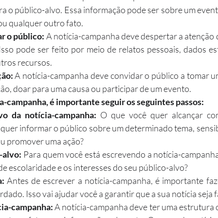
ara o público-alvo. Essa informação pode ser sobre um event
u qualquer outro fato.
r o público:
 A notícia-campanha deve despertar a atenção d
sso pode ser feito por meio de relatos pessoais, dados esta
tros recursos.
ão:
 A notícia-campanha deve convidar o público a tomar u
ção, doar para uma causa ou participar de um evento.
ia-campanha, é importante seguir os seguintes passos:
vo da notícia-campanha:
 O que você quer alcançar com
uer informar o público sobre um determinado tema, sensibi
ou promover uma ação?
-alvo:
 Para quem você está escrevendo a notícia-campanha?
 de escolaridade e os interesses do seu público-alvo?
:
 Antes de escrever a notícia-campanha, é importante faz
dado. Isso vai ajudar você a garantir que a sua notícia seja f
ícia-campanha:
 A notícia-campanha deve ter uma estrutura cl