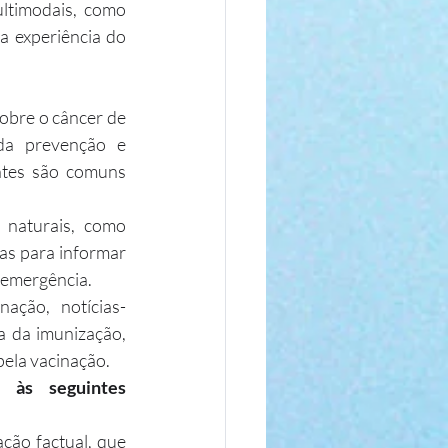
ltimodais, como 
a experiência do 
obre o câncer de 
da prevenção e 
ntes são comuns 
naturais, como 
s para informar 
 emergência.
ação, notícias-
 da imunização, 
pela vacinação.
 às seguintes 
ão factual, que 