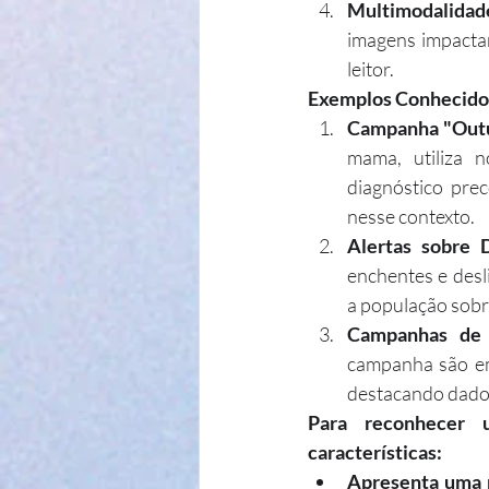
Multimodalidad
imagens impactan
leitor.
Exemplos Conhecidos
Campanha "Outu
mama, utiliza 
diagnóstico pre
nesse contexto.
Alertas sobre D
enchentes e desl
a população sobr
Campanhas de 
campanha são em
destacando dados
Para reconhecer u
características:
Apresenta uma n