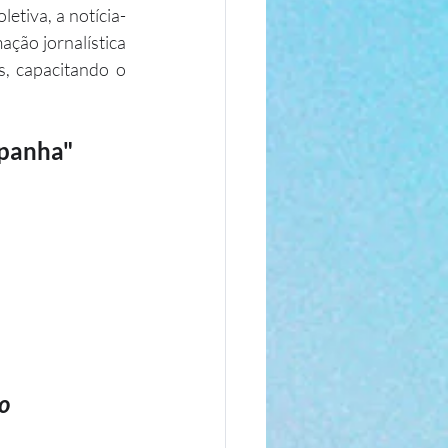
etiva, a notícia-
ão jornalística 
s, capacitando o 
mpanha"
o