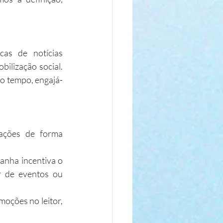
as de notícias 
ilização social. 
mo tempo, engajá-
ações de forma 
anha incentiva o 
ar de eventos ou 
oções no leitor, 