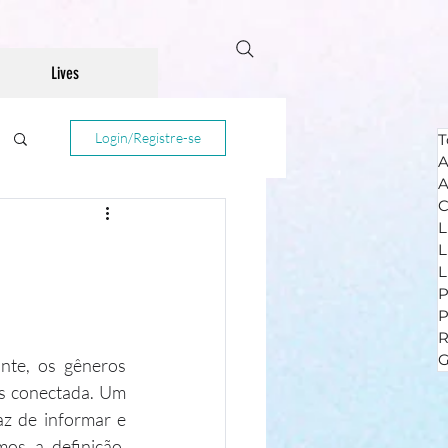
Lives
Login/Registre-se
T
A
A
C
L
L
L
P
R
G
te, os gêneros 
s conectada. Um 
z de informar e 
os a definição, 