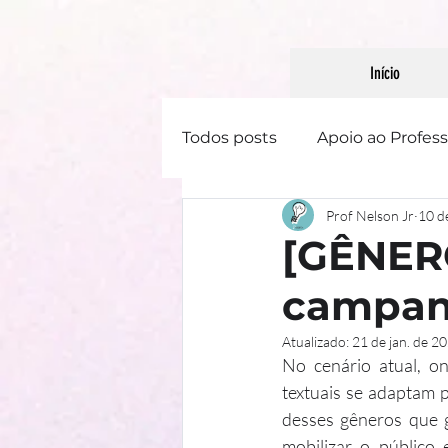
Início
Todos posts
Apoio ao Profess
Prof Nelson Jr
10 d
Linguística
Literatura
[GÊNERO
campa
Gênero Textual
Atualizado:
21 de jan. de 2
No cenário atual, o
textuais se adaptam 
desses gêneros que 
mobilizar o público 