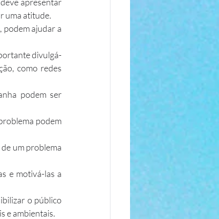
 deve apresentar 
ar uma atitude.
, podem ajudar a 
portante divulgá-
ção, como redes 
anha podem ser 
 problema podem 
 de um problema 
 e motivá-las a 
ilizar o público 
s e ambientais.