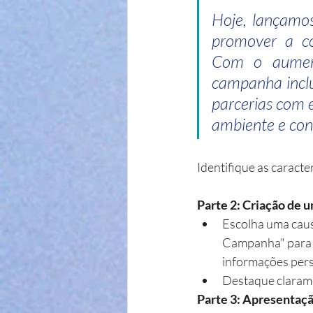
Hoje, lançamos
promover a co
Com o aumento
campanha inclu
parcerias com e
ambiente e con
Identifique as caract
Parte 2: Criação de
Escolha uma caus
Campanha" para co
informações pers
Destaque clarame
Parte 3: Apresentaç