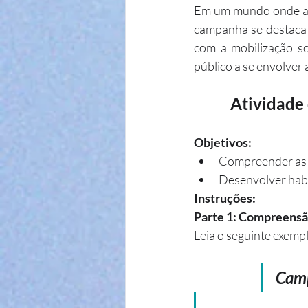
Em um mundo onde a in
campanha se destaca 
com a mobilização soc
público a se envolver
Atividade
Objetivos:
Compreender as c
Desenvolver habi
Instruções:
Parte 1: Compreensã
Leia o seguinte exemp
Camp