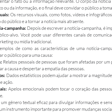
sentar o fato ou a informação relevante. O corpo da notícia
to ou da informação, e o final deve convidar o público a tom
uais:
 Os recursos visuais, como fotos, vídeos e infográficos
do público e a tornar a notícia mais atraente.
cia-campanha:
 Depois de escrever a notícia-campanha, é im
blico-alvo. Você pode usar diferentes canais de comunica
rketing ou mídia tradicional.
xemplos de como as características de uma notícia-camp
ar o público para uma causa:
:
 Relatos pessoais de pessoas que foram afetadas por um
ar a causa e despertar a empatia das pessoas.
os:
 Dados estatísticos podem ajudar a mostrar a magnitude
e ação.
ais:
 Apelos emocionais podem tocar o coração das pessoas
e.
um gênero textual eficaz para divulgar informações e sensib
 um instrumento importante para promover mudanças sociai