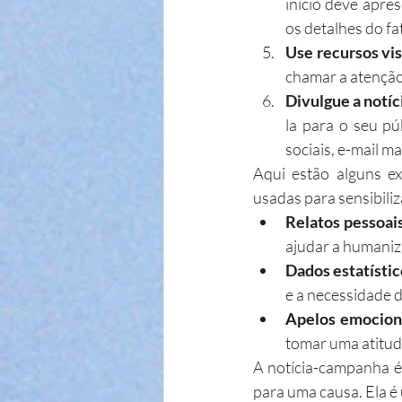
início deve apre
os detalhes do fa
Use recursos vis
chamar a atenção 
Divulgue a notí
la para o seu pú
sociais, e-mail ma
Aqui estão alguns e
usadas para sensibiliz
Relatos pessoais
ajudar a humaniz
Dados estatístic
e a necessidade d
Apelos emocion
tomar uma atitud
A notícia-campanha é 
para uma causa. Ela é