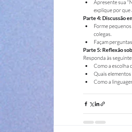
Apresente sua "N
explique por que a
Parte 4: Discussão 
Forme pequenos g
colegas. 
Façam perguntas 
Parte 5: Reflexão sob
Responda às seguinte
Como a escolha d
Quais elementos 
Como a linguagem 