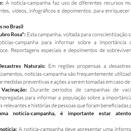
e:
 A notícia-campanha faz uso de diferentes recursos mu
tes, vídeos, infográficos e depoimentos, para enriquecer 
 no Brasil
bro Rosa":
 Esta campanha, voltada para conscientização s
notícias-campanha para informar sobre a importância 
coce. Reportagens especiais e depoimentos de sobrevive
esastres Naturais:
 Em regiões propensas a desastres 
izamentos, notícias-campanha são frequentemente utilizada
e medidas preventivas e ações a serem tomadas em caso de
Vacinação:
 Durante períodos de campanhas de vacin
pregadas para informar a população sobre a importância
 relevantes e histórias de pessoas que foram beneficiadas 
ma notícia-campanha, é importante estar atento
otícia:
 A notícia-campanha deve apresentar uma informaç