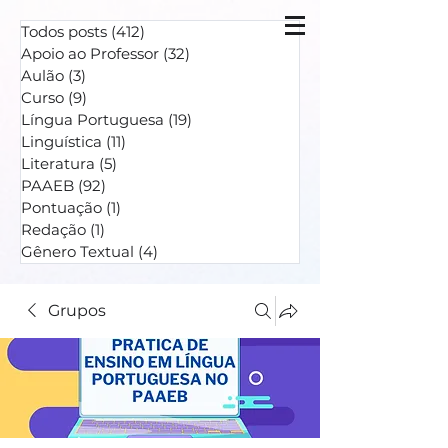
Todos posts
(412)
412 posts
Apoio ao Professor
(32)
32 posts
Aulão
(3)
3 posts
Curso
(9)
9 posts
Língua Portuguesa
(19)
19 posts
Linguística
(11)
11 posts
Literatura
(5)
5 posts
PAAEB
(92)
92 posts
Pontuação
(1)
1 post
Redação
(1)
1 post
Gênero Textual
(4)
4 posts
Grupos