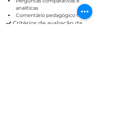
Perguntas comparativas e 
analíticas
Comentário pedagógico final
✔️ Critérios de avaliação da 
atividade no fórum:
Adequação dos textos e 
clareza da proposta;
Pertinência das perguntas em 
relação à intertextualidade e 
aos efeitos de sentido;
Grau de desafio reflexivo e 
interpretativo;
Contribuição para a formação 
de leitores críticos e 
autônomos.
0
0
3
Rédigez un commentaire...