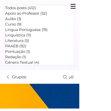
Todos posts
(412)
412 posts
Apoio ao Professor
(32)
32 posts
Aulão
(3)
3 posts
Curso
(9)
9 posts
Língua Portuguesa
(19)
19 posts
Linguística
(11)
11 posts
Literatura
(5)
5 posts
PAAEB
(92)
92 posts
Pontuação
(1)
1 post
Redação
(1)
1 post
Gênero Textual
(4)
4 posts
Grupos