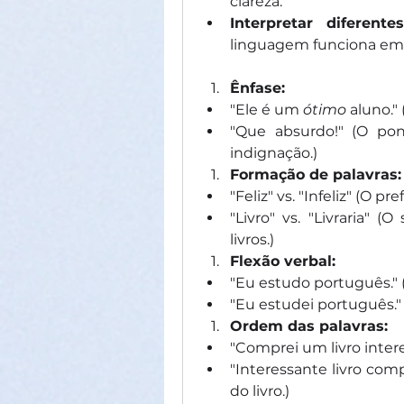
clareza.
Interpretar diferente
linguagem funciona em 
Ênfase:
"Ele é um 
ótimo
 aluno."
"Que absurdo!" (O pon
indignação.)
Formação de palavras:
"Feliz" vs. "Infeliz" (O pre
"Livro" vs. "Livraria" (O
livros.)
Flexão verbal:
"Eu estudo português." (
"Eu estudei português." 
Ordem das palavras:
"Comprei um livro intere
"Interessante livro comp
do livro.)