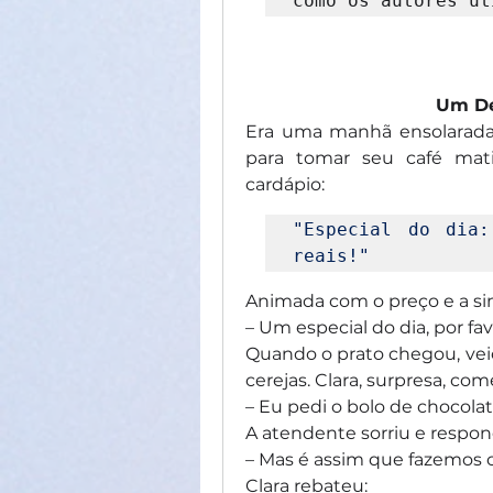
como os autores ut
Um De
Era uma manhã ensolarada 
para tomar seu café mati
cardápio:
"Especial do dia:
reais!"
Animada com o preço e a sim
– Um especial do dia, por fav
Quando o prato chegou, veio
cerejas. Clara, surpresa, co
– Eu pedi o bolo de chocolate
A atendente sorriu e respo
– Mas é assim que fazemos o
Clara rebateu: