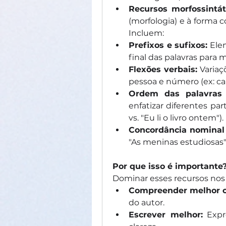
Recursos morfossintát
(morfologia) e à forma c
Incluem:
Prefixos e sufixos:
 Ele
final das palavras para m
Flexões verbais:
 Varia
pessoa e número (ex: ca
Ordem das palavras 
enfatizar diferentes par
vs. "Eu li o livro ontem").
Concordância nominal 
"As meninas estudiosas"
Por que isso é importante
Dominar esses recursos nos 
Compreender melhor o
do autor.
Escrever melhor:
 Expr