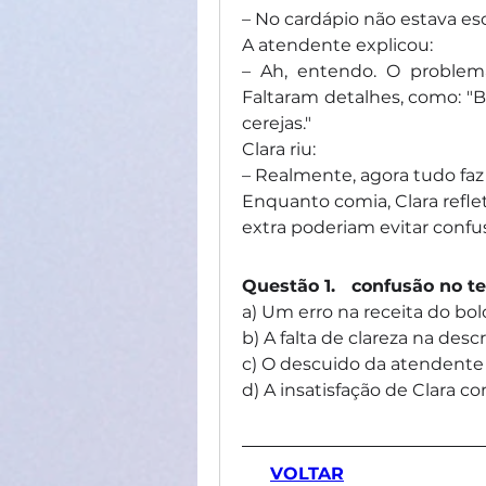
– No cardápio não estava esc
A atendente explicou:
– Ah, entendo. O problema
Faltaram detalhes, como: "B
cerejas."
Clara riu:
– Realmente, agora tudo faz
Enquanto comia, Clara refle
extra poderiam evitar confu
Questão 1.   confusão no t
a) Um erro na receita do bol
b) A falta de clareza na desc
c) O descuido da atendente 
d) A insatisfação de Clara c
VOLTAR