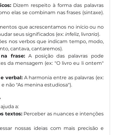
icos:
 Dizem respeito à forma das palavras 
omo elas se combinam nas frases (sintaxe). 
mentos que acrescentamos no início ou no 
udar seus significados (ex: 
in
feliz, livr
aria
).
ções nos verbos que indicam tempo, modo, 
nto, cantava, cantaremos).
na frase:
 A posição das palavras pode 
tes da mensagem (ex: "O livro eu li ontem" 
e verbal:
 A harmonia entre as palavras (ex: 
 e não "As menina estudiosa").
?
ajuda a:
s textos:
 Perceber as nuances e intenções 
essar nossas ideias com mais precisão e 