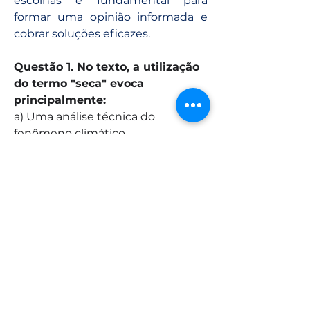
escolhas é fundamental para 
formar uma opinião informada e 
cobrar soluções eficazes.
Questão 1. No texto, a utilização 
do termo "seca" evoca 
principalmente:
a) Uma análise técnica do 
fenômeno climático. 
b) A dimensão científica da crise 
hídrica. 
c) Um imaginário coletivo marcado 
por tragédias e desigualdades. 
d) A necessidade de ações 
governamentais emergenciais. 
e) Uma minimização da gravidade 
da situação.
Questão 2. A expressão 