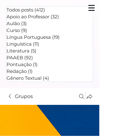
Todos posts
(412)
412 posts
Apoio ao Professor
(32)
32 posts
Aulão
(3)
3 posts
Curso
(9)
9 posts
Língua Portuguesa
(19)
19 posts
Linguística
(11)
11 posts
Literatura
(5)
5 posts
PAAEB
(92)
92 posts
Pontuação
(1)
1 post
Redação
(1)
1 post
Gênero Textual
(4)
4 posts
Grupos