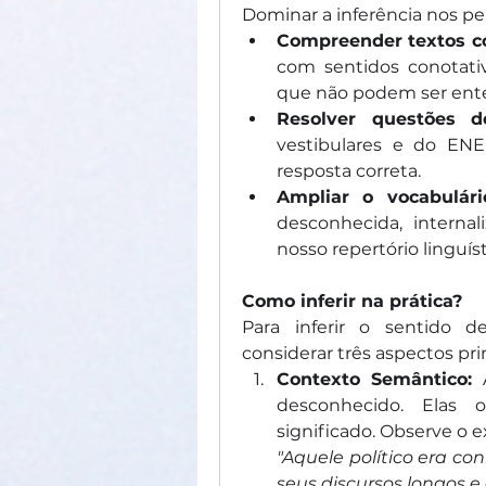
Dominar a inferência nos pe
Compreender textos c
com sentidos conotativ
que não podem ser ent
Resolver questões de
vestibulares e do ENE
resposta correta.
Ampliar o vocabulári
desconhecida, intern
nosso repertório linguíst
Como inferir na prática?
Para inferir o sentido 
considerar três aspectos prin
Contexto Semântico:
 
desconhecido. Elas o
significado. Observe o 
"Aquele político era co
seus discursos longos e 