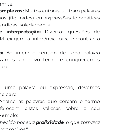
rmite:
omplexos:
 Muitos autores utilizam palavras 
os (figurados) ou expressões idiomáticas 
endidas isoladamente.
 interpretação:
 Diversas questões de 
M exigem a inferência para encontrar a 
o:
 Ao inferir o sentido de uma palavra 
alizamos um novo termo e enriquecemos 
ico.
de uma palavra ou expressão, devemos 
cipais:
Analise as palavras que cercam o termo 
ferecem pistas valiosas sobre o seu 
exemplo:
nhecido por sua 
prolixidade
, o que tornava 
cansativos."