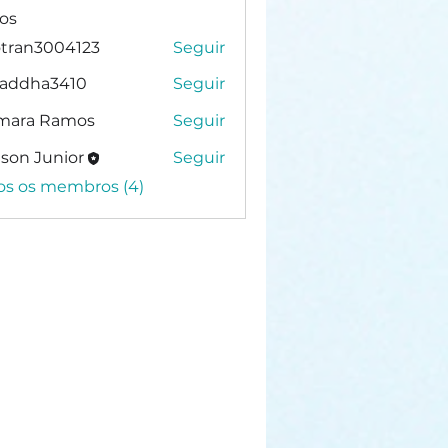
os
otran3004123
Seguir
n3004123
raddha3410
Seguir
ha3410
lmara Ramos
Seguir
son Junior
Seguir
os os membros (4)