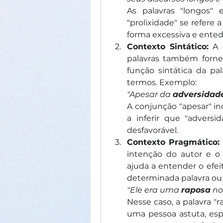
As palavras "longos" 
"prolixidade" se refere 
forma excessiva e ented
Contexto Sintático:
 A 
palavras também forne
função sintática da pa
termos. Exemplo:
"Apesar da 
adversidad
A conjunção "apesar" ind
a inferir que "adversid
desfavorável.
Contexto Pragmático:
intenção do autor e o 
ajuda a entender o efei
determinada palavra ou
"Ele era uma 
raposa
 no
Nesse caso, a palavra "r
uma pessoa astuta, espe