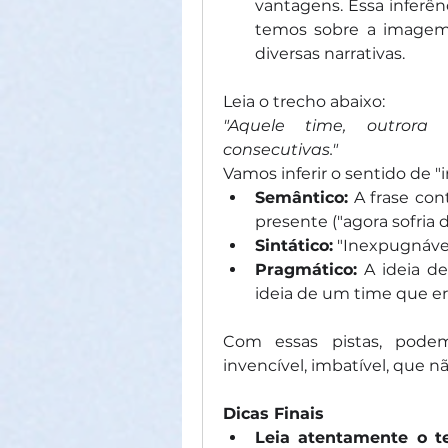
vantagens. Essa inferên
temos sobre a imagem
diversas narrativas.
Leia o trecho abaixo:
"Aquele time, outrora
consecutivas."
Vamos inferir o sentido de "
Semântico:
 A frase con
presente ("agora sofria d
Sintático:
 "Inexpugnável
Pragmático:
 A ideia d
ideia de um time que era
Com essas pistas, podemo
invencível, imbatível, que n
Dicas Finais
Leia atentamente o te