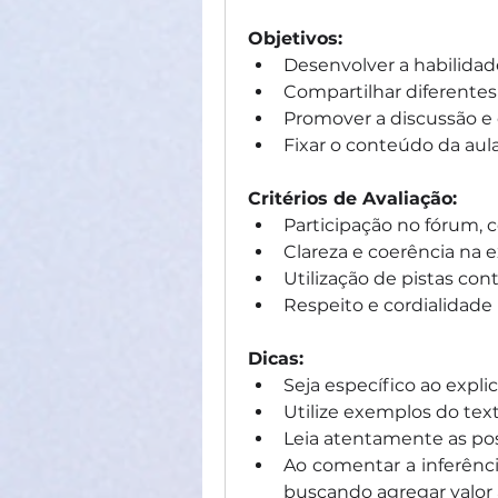
Objetivos:
Desenvolver a habilidade
Compartilhar diferentes
Promover a discussão e 
Fixar o conteúdo da aula
Critérios de Avaliação:
Participação no fórum,
Clareza e coerência na e
Utilização de pistas co
Respeito e cordialidade
Dicas:
Seja específico ao explic
Utilize exemplos do text
Leia atentamente as po
Ao comentar a inferênci
buscando agregar valor 