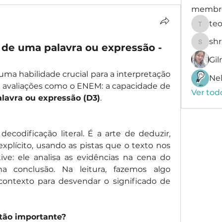
membr
te
teotra
sh
o de uma palavra ou expressão -
shradd
Gi
a habilidade crucial para a interpretação 
Nel
textual e para o sucesso em avaliações como o ENEM: a capacidade de 
Ver tod
alavra ou expressão (D3)
.
decodificação literal. É a arte de deduzir, 
xplícito, usando as pistas que o texto nos 
ve: ele analisa as evidências na cena do 
 conclusão. Na leitura, fazemos algo 
ontexto para desvendar o significado de 
 tão importante?