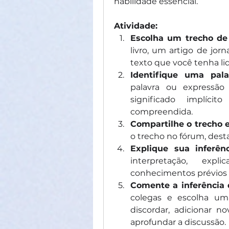
habilidade essencial.
Atividade:
Escolha um trecho de
livro, um artigo de jor
texto que você tenha l
Identifique uma pala
palavra ou expressão
significado implíci
compreendida.
Compartilhe o trecho e
o trecho no fórum, dest
Explique sua inferênc
interpretação, expl
conhecimentos prévios v
Comente a inferência 
colegas e escolha um
discordar, adicionar n
aprofundar a discussão.