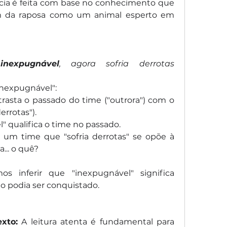
cia é feita com base no conhecimento que 
 da raposa como um animal esperto em 
 
inexpugnável
, agora sofria derrotas 
inexpugnável":
trasta o passado do time ("outrora") com o 
errotas").
" qualifica o time no passado.
e um time que "sofria derrotas" se opõe à 
... o quê?
s inferir que "inexpugnável" significa 
ão podia ser conquistado.
xto:
 A leitura atenta é fundamental para 