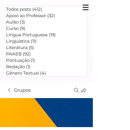
Todos posts
(412)
412 posts
Apoio ao Professor
(32)
32 posts
Aulão
(3)
3 posts
Curso
(9)
9 posts
Língua Portuguesa
(19)
19 posts
Linguística
(11)
11 posts
Literatura
(5)
5 posts
PAAEB
(92)
92 posts
Pontuação
(1)
1 post
Redação
(1)
1 post
Gênero Textual
(4)
4 posts
Grupos