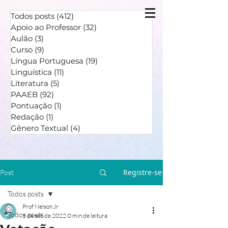
Todos posts
(412)
412 posts
Apoio ao Professor
(32)
32 posts
Aulão
(3)
3 posts
Curso
(9)
9 posts
Língua Portuguesa
(19)
19 posts
Linguística
(11)
11 posts
Literatura
(5)
5 posts
PAAEB
(92)
92 posts
Pontuação
(1)
1 post
Redação
(1)
1 post
Gênero Textual
(4)
4 posts
Registre-se
Post
Todos posts
Prof Nelson Jr
Todos posts
5 de set. de 2022
0 min de leitura