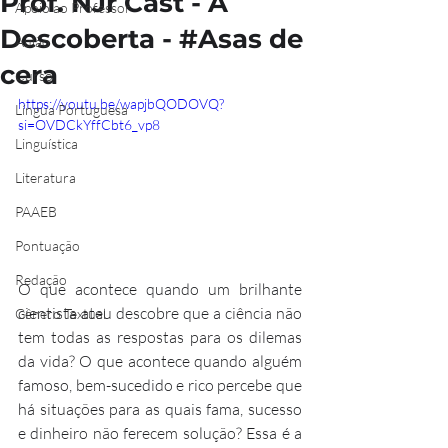
Prof. NJr Cast - A
Apoio ao Professor
Descoberta - #Asas de
Aulão
cera
Curso
https://youtu.be/wapjbQODOVQ?
Língua Portuguesa
si=OVDCkYffCbt6_vp8
Linguística
Literatura
PAAEB
Pontuação
Redação
O que acontece quando um brilhante 
cientista ateu descobre que a ciência não 
Gênero Textual
tem todas as respostas para os dilemas 
da vida? O que acontece quando alguém 
famoso, bem-sucedido e rico percebe que 
há situações para as quais fama, sucesso 
e dinheiro não ferecem solução? Essa é a 