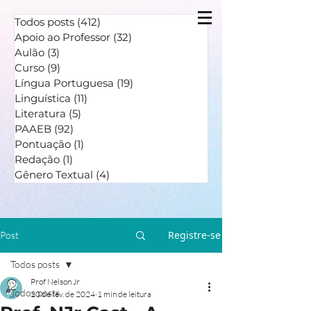
Todos posts
(412)
412 posts
Apoio ao Professor
(32)
32 posts
Aulão
(3)
3 posts
Curso
(9)
9 posts
Língua Portuguesa
(19)
19 posts
Linguística
(11)
11 posts
Literatura
(5)
5 posts
PAAEB
(92)
92 posts
Pontuação
(1)
1 post
Redação
(1)
1 post
Gênero Textual
(4)
4 posts
Registre-se
Post
Todos posts
Prof Nelson Jr
Todos posts
20 de fev. de 2024
1 min de leitura