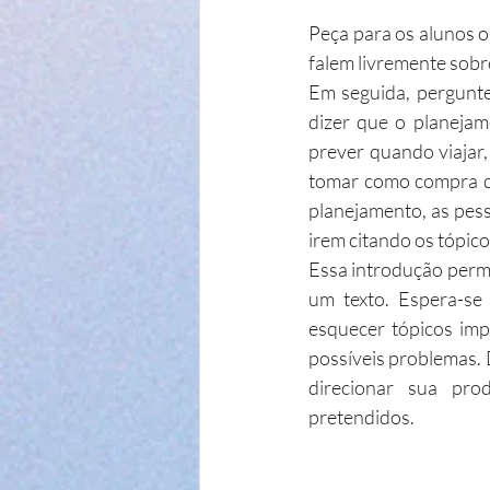
Peça para os alunos o
falem livremente sobr
Em seguida, pergunt
dizer que o planeja
prever quando viajar,
tomar como compra de
planejamento, as pess
irem citando os tópi
Essa introdução perm
um texto. Espera-se
esquecer tópicos impo
possíveis problemas. 
direcionar sua pro
pretendidos.