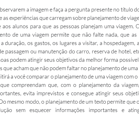
bservarem a imagem e faça a pergunta presente no título do 
e as experiências que carregam sobre planejamento de viag
e aos alunos para que as pessoas planejam uma viagem. 
mento de uma viagem permite que não falte nada, que as
 a duração, os gastos, os lugares a visitar, a hospedagem, a
 passagem ou manutenção do carro, reserva de hotel, etc.
oas podem atingir seus objetivos da melhor forma possível.
cos que acham que não podem faltar no planejamento de uma
itirá a você comparar o planejamento de uma viagem com o 
 que compreendam que, com o planejamento da viagem, 
rtantes, evita imprevistos e consegue atingir seus objet
Do mesmo modo, o planejamento de um texto permite que o 
dução sem esquecer informações importantes e ating