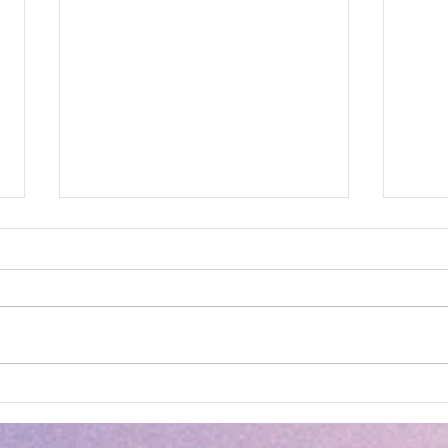
Ava
Regulamento - II
Concurso Nacional
Adventista do PAAEB