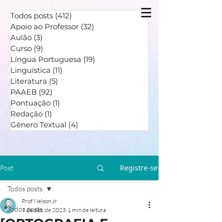
Todos posts
(412)
412 posts
Apoio ao Professor
(32)
32 posts
Aulão
(3)
3 posts
Curso
(9)
9 posts
Língua Portuguesa
(19)
19 posts
Linguística
(11)
11 posts
Literatura
(5)
5 posts
PAAEB
(92)
92 posts
Pontuação
(1)
1 post
Redação
(1)
1 post
Gênero Textual
(4)
4 posts
Registre-se
Post
Todos posts
Prof Nelson Jr
Todos posts
7 de dez. de 2023
1 min de leitura