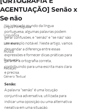
[ORTOGRAFIA E
Apoio ao Professor
ACENTUAÇÃO] Senão x
Aulão
Se não
Curso
No intricado mundo da língua 
Língua Portuguesa
portuguesa, algumas palavras podem 
Linguística
gerar confusões, e "senão" e "se não" são 
um exemplo notável. Neste artigo, vamos 
Literatura
desvendar a diferença entre essas 
PAAEB
expressões e fornecer dicas práticas para 
Pontuação
garantir a ortografia correta, 
contribuindo para uma escrita mais clara 
Redação
e precisa.
Gênero Textual
Senão:
A palavra "senão" é uma locução 
conjuntiva adversativa, utilizada para 
indicar uma oposição ou uma alternativa 
negativa em uma situação.