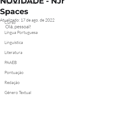
NOVIDADE - NJr
Apoio ao Professor
Spaces
Aulão
Atualizado:
17 de ago. de 2022
Curso
Olá, pessoal!
Língua Portuguesa
Linguística
Literatura
PAAEB
Pontuação
Redação
Gênero Textual