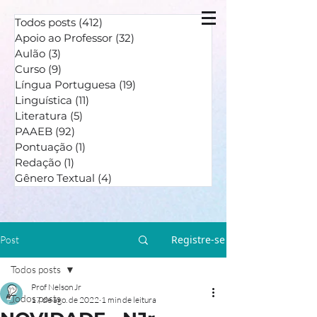
Todos posts
(412)
412 posts
Apoio ao Professor
(32)
32 posts
Aulão
(3)
3 posts
Curso
(9)
9 posts
Língua Portuguesa
(19)
19 posts
Linguística
(11)
11 posts
Literatura
(5)
5 posts
PAAEB
(92)
92 posts
Pontuação
(1)
1 post
Redação
(1)
1 post
Gênero Textual
(4)
4 posts
Registre-se
Post
Todos posts
Prof Nelson Jr
Todos posts
17 de ago. de 2022
1 min de leitura