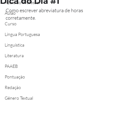
Dica do Dia #1
Apoio ao Professor
Como escrever abreviatura de horas 
Aulão
corretamente. 
Curso
Língua Portuguesa
Linguística
Literatura
PAAEB
Pontuação
Redação
Gênero Textual