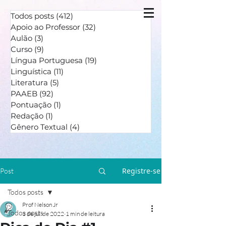
Todos posts
(412)
412 posts
Apoio ao Professor
(32)
32 posts
Aulão
(3)
3 posts
Curso
(9)
9 posts
Língua Portuguesa
(19)
19 posts
Linguística
(11)
11 posts
Literatura
(5)
5 posts
PAAEB
(92)
92 posts
Pontuação
(1)
1 post
Redação
(1)
1 post
Gênero Textual
(4)
4 posts
Registre-se
Post
Todos posts
Prof Nelson Jr
Todos posts
3 de jul. de 2022
1 min de leitura