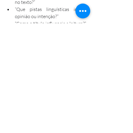
no texto?”
“Que pistas linguísticas indicam 
opinião ou intenção?”
“Como o título influencia a leitura?”
Etapa 3 – Investigação e análise 
linguística
Os alunos analisam:
Relações de causa e consequência no 
texto;
Uso de adjetivos, modalizadores e 
termos avaliativos;
Diferença entre fato e opinião;
Intenção comunicativa do autor.
Podem ser disponibilizados outros textos 
para comparação, sem transformar o 
momento em aula expositiva.