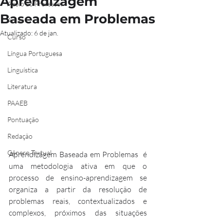
Aprendizagem
Apoio ao Professor
Baseada em Problemas
Aulão
Atualizado:
6 de jan.
Curso
Língua Portuguesa
Linguística
Literatura
PAAEB
Pontuação
Redação
Gênero Textual
Aprendizagem Baseada em Problemas  é 
uma metodologia ativa em que o 
processo de ensino-aprendizagem se 
organiza a partir da resolução de 
problemas reais, contextualizados e 
complexos, próximos das situações 