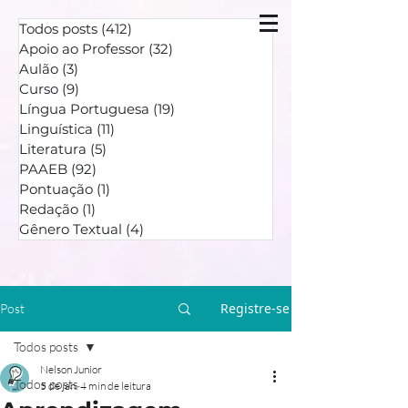
Todos posts
(412)
412 posts
Apoio ao Professor
(32)
32 posts
Aulão
(3)
3 posts
Curso
(9)
9 posts
Língua Portuguesa
(19)
19 posts
Linguística
(11)
11 posts
Literatura
(5)
5 posts
PAAEB
(92)
92 posts
Pontuação
(1)
1 post
Redação
(1)
1 post
Gênero Textual
(4)
4 posts
Registre-se
Post
Todos posts
Nelson Junior
Todos posts
5 de jan.
4 min de leitura