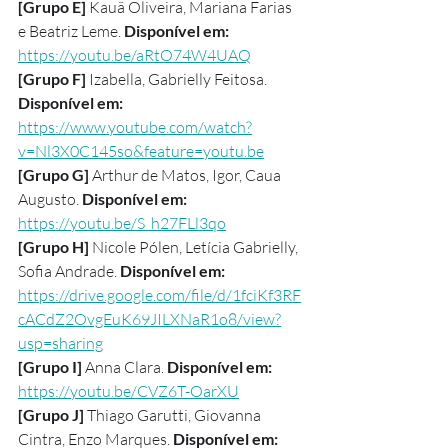
[Grupo E] 
Kauã Oliveira, Mariana Farias 
e Beatriz Leme. 
Disponível em: 
https://youtu.be/aRtO74W4UAQ
[Grupo F] 
Izabella, Gabrielly Feitosa. 
Disponível em: 
https://www.youtube.com/watch?
v=Nl3X0C145so&feature=youtu.be
[Grupo G] 
Arthur de Matos, Igor, Caua 
Augusto. 
Disponível em: 
https://youtu.be/S_h27FLl3qo
[Grupo H] 
Nicole Pólen, Letícia Gabrielly, 
Sofia Andrade. 
Disponível em: 
https://drive.google.com/file/d/1fciKf3RF
cACdZ2OvgEuK69JILXNaR1o8/view?
usp=sharing
[Grupo I] 
Anna Clara. 
Disponível em: 
https://youtu.be/CVZ6T-OarXU
[Grupo J] 
Thiago Garutti, Giovanna 
Cintra, Enzo Marques. 
Disponível em: 