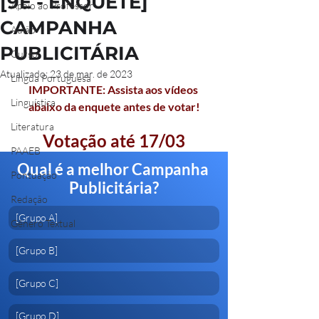
[9E - ENQUETE]
Apoio ao Professor
CAMPANHA
Aulão
PUBLICITÁRIA
Curso
Atualizado:
23 de mar. de 2023
Língua Portuguesa
IMPORTANTE: Assista aos vídeos 
Linguística
abaixo da enquete antes de votar!
Literatura
Votação até 17/03
PAAEB
Qual é a melhor Campanha 
Pontuação
Publicitária?
Redação
[Grupo A] 
Gênero Textual
[Grupo B] 
[Grupo C] 
[Grupo D] 