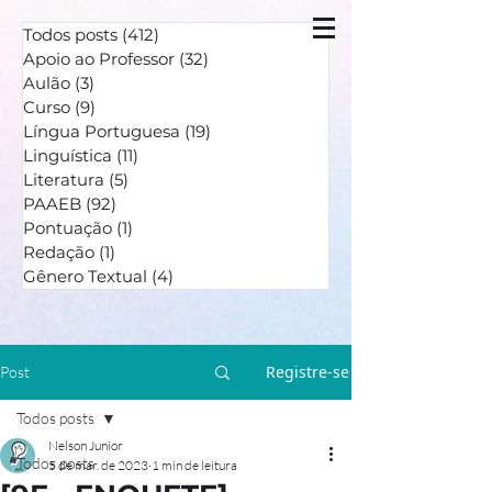
Todos posts
(412)
412 posts
Apoio ao Professor
(32)
32 posts
Aulão
(3)
3 posts
Curso
(9)
9 posts
Língua Portuguesa
(19)
19 posts
Linguística
(11)
11 posts
Literatura
(5)
5 posts
PAAEB
(92)
92 posts
Pontuação
(1)
1 post
Redação
(1)
1 post
Gênero Textual
(4)
4 posts
Registre-se
Post
Todos posts
Nelson Junior
Todos posts
5 de mar. de 2023
1 min de leitura