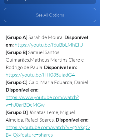
See All Options
[Grupo A] 
Sarah de Moura.
 Disponível 
em: 
https://youtu.be/f6uBbLMhEIU
[Grupo B] 
Samuel Santos 
Guimarães,Matheus Martins Claro e 
Rodrigo de Paula. 
Disponível em: 
https://youtu.be/HH035uiadG4
[Grupo C] 
Caio, Maria Eduarda, Daniel. 
Disponível em: 
https://www.youtube.com/watch?
v=hJ0arBDeMGw
[Grupo D] 
Jônatas Leme, Miguel 
Almeida, Rafael Soares. 
Disponível em: 
https://youtube.com/watch?v=gY9kgC-
BvIQ&feature=shares