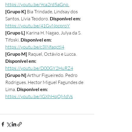
https://youtu.be/9ca2rd5aGno
[Grupo K] 
Bia Trindade, Lindsay dos 
Santos, Lívia Teodoro. 
Disponível em: 
https://youtu.be/41GvNpcproY
[Grupo L] 
Karina H. Nagao, Julya da S. 
Tifoski. 
Disponível em: 
https://youtu.be/c3INfaqctI4
[Grupo M] 
Raquel, Octávio e Lucca. 
Disponível em: 
https://youtu.be/D00GY2HuRZ4
[Grupo N] 
Arthur Figueiredo. Pedro 
Rodrigues. Hector Miguel Fagundes de 
Lima. 
Disponível em: 
https://youtu.be/IGXhHqQMdVs