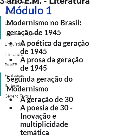
3 ano E.M. - Literatura
Apoio ao Professor
Módulo 1
Aulão
Modernismo no Brasil: 
Curso
geração de 1945
Língua Portuguesa
A poética da geração 
Linguística
de 1945
Literatura
A prosa da geração 
PAAEB
de 1945
Pontuação
Segunda geração do 
Redação
Modernismo
Gênero Textual
A geração de 30
A poesia de 30 - 
Inovação e 
multiplicidade 
temática