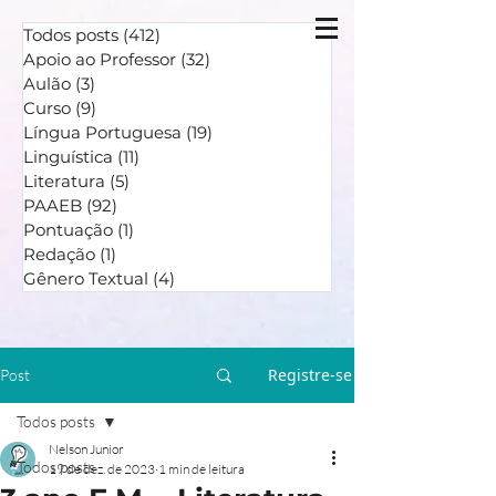
Todos posts
(412)
412 posts
Apoio ao Professor
(32)
32 posts
Aulão
(3)
3 posts
Curso
(9)
9 posts
Língua Portuguesa
(19)
19 posts
Linguística
(11)
11 posts
Literatura
(5)
5 posts
PAAEB
(92)
92 posts
Pontuação
(1)
1 post
Redação
(1)
1 post
Gênero Textual
(4)
4 posts
Registre-se
Post
Todos posts
Nelson Junior
Todos posts
19 de dez. de 2023
1 min de leitura