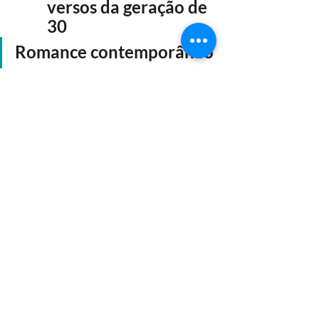
versos da geração de 
30
Romance contemporâneo
Antônio Callado
Autran Dourado
Cristovão Tezza
Ignácio de Loyola 
Brandão
Rubem Fonseca
Módulo 6
Texto dramático 
contemporâneo
Ariano Suassuna
Dias Gomes
Nelson Rodrigues