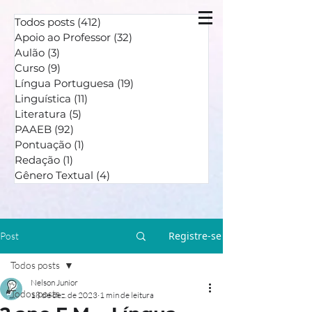
Todos posts
(412)
412 posts
Apoio ao Professor
(32)
32 posts
Aulão
(3)
3 posts
Curso
(9)
9 posts
Língua Portuguesa
(19)
19 posts
Linguística
(11)
11 posts
Literatura
(5)
5 posts
PAAEB
(92)
92 posts
Pontuação
(1)
1 post
Redação
(1)
1 post
Gênero Textual
(4)
4 posts
Registre-se
Post
Todos posts
Nelson Junior
Todos posts
18 de dez. de 2023
1 min de leitura