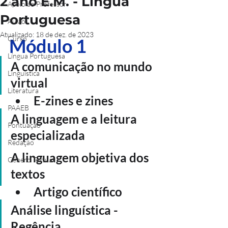
2 ano E.M. - Língua
Apoio ao Professor
Portuguesa
Aulão
Atualizado:
18 de dez. de 2023
Curso
Módulo 1
Língua Portuguesa
A comunicação no mundo 
Linguística
virtual
Literatura
E-zines e zines
PAAEB
A linguagem e a leitura 
Pontuação
especializada
Redação
A linguagem objetiva dos 
Gênero Textual
textos
Artigo científico
Análise linguística - 
Regência