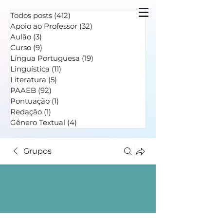
Todos posts
(412)
412 posts
Apoio ao Professor
(32)
32 posts
Aulão
(3)
3 posts
Curso
(9)
9 posts
Língua Portuguesa
(19)
19 posts
Linguística
(11)
11 posts
Literatura
(5)
5 posts
PAAEB
(92)
92 posts
Pontuação
(1)
1 post
Redação
(1)
1 post
Gênero Textual
(4)
4 posts
Grupos