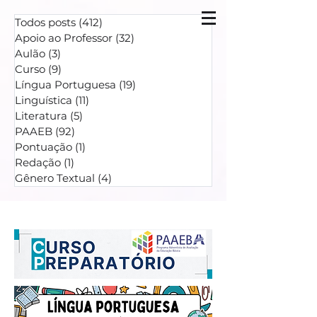
Todos posts
(412)
412 posts
Apoio ao Professor
(32)
32 posts
Aulão
(3)
3 posts
Curso
(9)
9 posts
Língua Portuguesa
(19)
19 posts
Linguística
(11)
11 posts
Literatura
(5)
5 posts
PAAEB
(92)
92 posts
Pontuação
(1)
1 post
Redação
(1)
1 post
Gênero Textual
(4)
4 posts