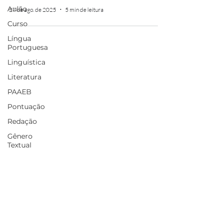
Aulão
27 de ago. de 2025
5 min de leitura
Curso
Língua
Portuguesa
Linguística
Literatura
PAAEB
Pontuação
Redação
Gênero
Textual