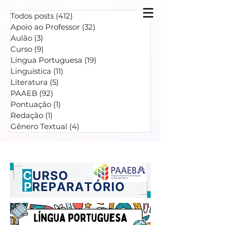
Todos posts
(412)
412 posts
Apoio ao Professor
(32)
32 posts
Aulão
(3)
3 posts
Curso
(9)
9 posts
Língua Portuguesa
(19)
19 posts
Linguística
(11)
11 posts
Literatura
(5)
5 posts
PAAEB
(92)
92 posts
Pontuação
(1)
1 post
Redação
(1)
1 post
Gênero Textual
(4)
4 posts