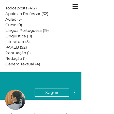
Todos posts
(412)
412 posts
Apoio ao Professor
(32)
32 posts
Aulão
(3)
3 posts
Curso
(9)
9 posts
Língua Portuguesa
(19)
19 posts
Linguística
(11)
11 posts
Literatura
(5)
5 posts
PAAEB
(92)
92 posts
Pontuação
(1)
1 post
Redação
(1)
1 post
Gênero Textual
(4)
4 posts
Mais ações
Seguir