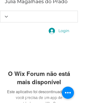
Julia Magalhaes do Prado
Login
O Wix Forum não está
mais disponível
Este aplicativo foi descontinuado. Se
© 2025 por Prof. Nelson Jr.
você precisa de um app de
Jardim Monte Alegre, Taboão da
Serra - SP
comunidade, use o Wix Groups.