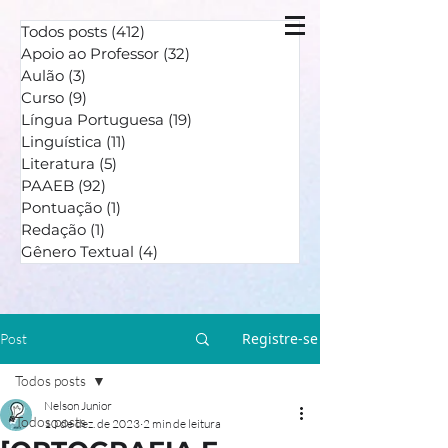
Todos posts
(412)
412 posts
Apoio ao Professor
(32)
32 posts
Aulão
(3)
3 posts
Curso
(9)
9 posts
Língua Portuguesa
(19)
19 posts
Linguística
(11)
11 posts
Literatura
(5)
5 posts
PAAEB
(92)
92 posts
Pontuação
(1)
1 post
Redação
(1)
1 post
Gênero Textual
(4)
4 posts
Registre-se
Post
Todos posts
Nelson Junior
Todos posts
10 de dez. de 2023
2 min de leitura