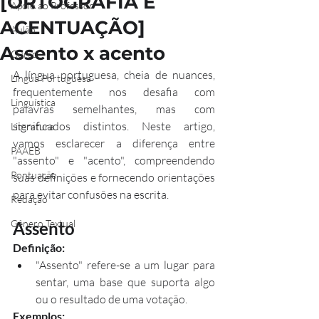
[ORTOGRAFIA E
Apoio ao Professor
ACENTUAÇÃO]
Aulão
Assento x acento
Curso
A língua portuguesa, cheia de nuances, 
Língua Portuguesa
frequentemente nos desafia com 
Linguística
palavras semelhantes, mas com 
significados distintos. Neste artigo, 
Literatura
vamos esclarecer a diferença entre 
PAAEB
"assento" e "acento", compreendendo 
Pontuação
suas definições e fornecendo orientações 
para evitar confusões na escrita.
Redação
Gênero Textual
Assento
Definição:
"Assento" refere-se a um lugar para 
sentar, uma base que suporta algo 
ou o resultado de uma votação.
Exemplos: